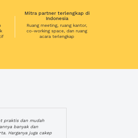
Mitra partner terlengkap di
Indonesia
n
Ruang meeting, ruang kantor,
k
co-working space, dan ruang
if
acara terlengkap
at praktis dan mudah
gannya banyak dan
rta. Harganya juga cakep