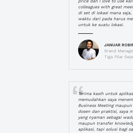
price dan I love to use ka
colleagues with great mee
di set di lokasi mana saj
waktu dari pada harus m
untuk ke suatu lokasi.
JANUAR ROBI
Brand Manager
Tiga Pilar Se
Terima kasih untuk aplika
memudahkan saya menem
Business Meeting maupun 
dosen dan praktisi, saya
yang nyaman sebagai wada
maupun transfer knowled
aplikasi, tapi solusi bagi sa