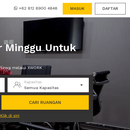
+62 812 8900 4848
MASUK
DAFTAR
r Minggu Untuk
da sewa melalui XWORK
Kapasitas
Semua Kapasitas
CARI RUANGAN
Klik di sini