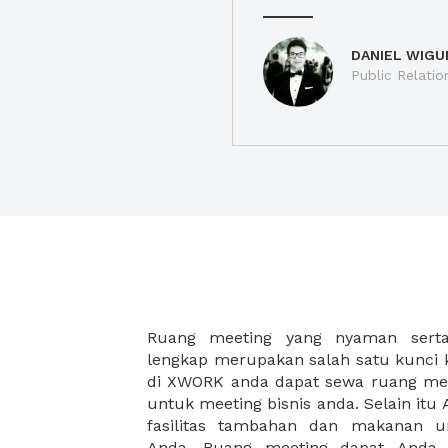
DANIEL WIGU
Public Relatio
Ruang meeting yang nyaman serta 
meeting juga dapat diatur susun
lengkap merupakan salah satu kunci 
kebutuhan dan ketersediaan ruanga
di XWORK anda dapat sewa ruang me
dapat Anda pilih berdasarkan cora
untuk meeting bisnis anda. Selain it
strategis, harga yang sesuai deng
fasilitas tambahan dan makanan 
ataupun disesuaikan dengan kebu
Anda. Ruang meeting dapat Anda
meeting room di XWORK akan mem