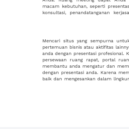
macam kebutuhan, seperti presentasi
konsultasi, penandatanganan kerja
Mencari situs yang sempurna untu
salah satu kuncinya. Kami mengharga
pertemuan bisnis atau aktifitas lain
dan ingin anda memiliki pengalaman
anda dengan presentasi profesional. 
membutuhkan bantuan selama fase p
persewaan ruang rapat, portal ru
Manfaatkan kami, XWORK! Kami b
membantu anda mengatur dan memili
dengan presentasi anda. Karena me
baik dan mengesankan dalam lingku