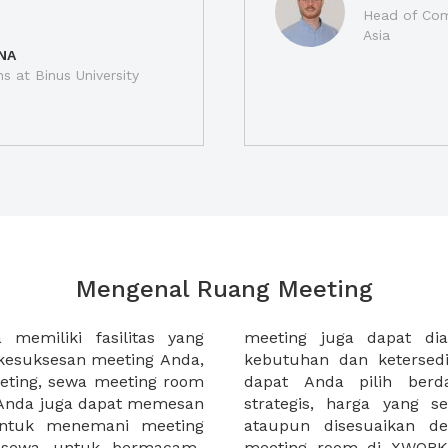
Head of Com
Asia
NA
ns at Binus University
Mengenal Ruang Meeting
memiliki fasilitas yang
an tempat duduk sesuai
kesuksesan meeting Anda,
n. Ribuan ruang meeting
eting, sewa meeting room
k interior, lokasi yang
u Anda juga dapat memesan
an budget meeting Anda,
untuk menemani meeting
tuhan klien Anda. Sewa
 sewa untuk bermacam-
permudah meeting Anda