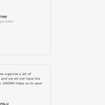
FANI
pecialist
e organize a lot of
 and we do not have the
e. XWORK helps us to save
 PALU