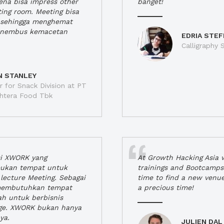
rena bisa impress other
banget!
ting room. Meeting bisa
a, sehingga menghemat
enembus kemacetan
EDRIA STEF
Calligraphy S
N STANLEY
 for Snack Division at PT
jahtera Food Tbk
si XWORK yang
At Growth Hacking Asia w
ukan tempat untuk
trainings and Bootcamps
lecture Meeting. Sebagai
time to find a new venu
 membutuhkan tempat
a precious time!
h untuk berbisnis
ge. XWORK bukan hanya
ya.
JULIEN DAL