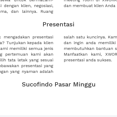
 dengan klien, negosiasi,
dan membuat klien Anda 
sama, dan lainnya. Ruang
Presentasi
k mengadakan presentasi
i semua acara klien kami
nya? Tunjukan kepada klien
 yang terbaik. Jika anda
Kami memiliki semua jenis
roses perencanaan anda.
ang pertemuan kami akan
erharap dapat membuat
h tata letak yang sesuai
presentasi anda sukses.
mbawakan presentasi yang
ngan yang nyaman adalah
Sucofindo Pasar Minggu