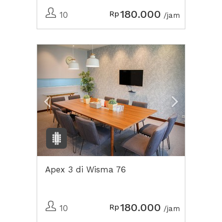
180.000
Rp
10
/jam
Previous
Next2
Apex 3 di Wisma 76
180.000
Rp
10
/jam