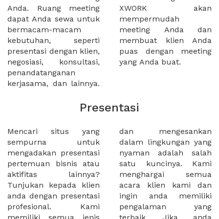
Anda. Ruang meeting
XWORK akan
dapat Anda sewa untuk
mempermudah
bermacam-macam
meeting Anda dan
kebutuhan, seperti
membuat klien Anda
presentasi dengan klien,
puas dengan meeting
negosiasi, konsultasi,
yang Anda buat.
penandatanganan
kerjasama, dan lainnya.
Presentasi
Mencari situs yang
dan mengesankan
sempurna untuk
dalam lingkungan yang
mengadakan presentasi
nyaman adalah salah
pertemuan bisnis atau
satu kuncinya. Kami
aktifitas lainnya?
menghargai semua
Tunjukan kepada klien
acara klien kami dan
anda dengan presentasi
ingin anda memiliki
profesional. Kami
pengalaman yang
memiliki semua jenis
terbaik. Jika anda