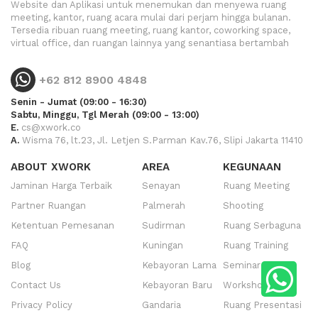
Website dan Aplikasi untuk menemukan dan menyewa ruang
meeting, kantor, ruang acara mulai dari perjam hingga bulanan.
Tersedia ribuan ruang meeting, ruang kantor, coworking space,
virtual office, dan ruangan lainnya yang senantiasa bertambah
+62 812 8900 4848
Senin - Jumat (09:00 - 16:30)
Sabtu, Minggu, Tgl Merah (09:00 - 13:00)
E.
cs@xwork.co
A.
Wisma 76, lt.23, Jl. Letjen S.Parman Kav.76, Slipi Jakarta 11410
ABOUT XWORK
AREA
KEGUNAAN
Jaminan Harga Terbaik
Senayan
Ruang Meeting
Partner Ruangan
Palmerah
Shooting
Ketentuan Pemesanan
Sudirman
Ruang Serbaguna
FAQ
Kuningan
Ruang Training
Blog
Kebayoran Lama
Seminar
Contact Us
Kebayoran Baru
Workshop
Privacy Policy
Gandaria
Ruang Presentasi