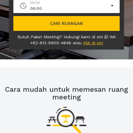
Mulai
06:00
CARI RUANGAN
Butuh Paket Meeting? Hubungi kami di sini
WA
+62-812-8900-4848 atau
Klik di sini
Cara mudah untuk memesan ruang
meeting