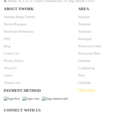
A.
Wisma 76, lt.23, Jl. Letjen S.Parman Kav.76, Slipi Jakarta 11410
ABOUT XWORK
AREA
Jaminan Harga Terbaik
Senayan
Partner Ruangan
Palmerah
Ketentuan Pemesanan
Sudirman
FAQ
Kuningan
Blog
Kebayoran Lama
Contact Us
Kebayoran Baru
Privacy Policy
Gandaria
About Us
Cengkareng
Career
Pluit
Tempat.com
Cilandak
Lihat semua
PAYMENT METHOD
CONNECT WITH US