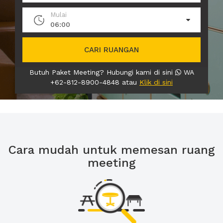
Mulai
06:00
CARI RUANGAN
Butuh Paket Meeting? Hubungi kami di sini
WA
+62-812-8900-4848 atau
Klik di sini
Cara mudah untuk memesan ruang
meeting