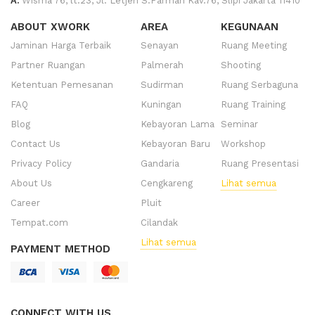
A.
Wisma 76, lt.23, Jl. Letjen S.Parman Kav.76, Slipi Jakarta 11410
ABOUT XWORK
AREA
KEGUNAAN
Jaminan Harga Terbaik
Senayan
Ruang Meeting
Partner Ruangan
Palmerah
Shooting
Ketentuan Pemesanan
Sudirman
Ruang Serbaguna
FAQ
Kuningan
Ruang Training
Blog
Kebayoran Lama
Seminar
Contact Us
Kebayoran Baru
Workshop
Privacy Policy
Gandaria
Ruang Presentasi
About Us
Cengkareng
Lihat semua
Career
Pluit
Tempat.com
Cilandak
Lihat semua
PAYMENT METHOD
CONNECT WITH US