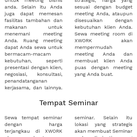
untuk meeting bisnis
strategis, harga yang
anda. Selain itu Anda
sesuai dengan budget
juga dapat memesan
meeting Anda, ataupun
fasilitas tambahan dan
disesuaikan dengan
makanan untuk
kebutuhan klien Anda.
menemani meeting
Sewa meeting room di
Anda. Ruang meeting
XWORK akan
dapat Anda sewa untuk
mempermudah
bermacam-macam
meeting Anda dan
kebutuhan, seperti
membuat klien Anda
presentasi dengan klien,
puas dengan meeting
negosiasi, konsultasi,
yang Anda buat.
penandatanganan
kerjasama, dan lainnya.
Tempat Seminar
Sewa tempat seminar
seminar. Selain itu
dengan harga
lokasi yang strategis
terjangkau di XWORK
akan membuat Seminar