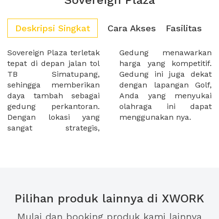
Sovereign Plaza
Deskripsi Singkat
Cara Akses
Fasilitas
Sovereign Plaza terletak
Gedung menawarkan
tepat di depan jalan tol
harga yang kompetitif.
TB Simatupang,
Gedung ini juga dekat
sehingga memberikan
dengan lapangan Golf,
daya tambah sebagai
Anda yang menyukai
gedung perkantoran.
olahraga ini dapat
Dengan lokasi yang
menggunakan nya.
sangat strategis,
Pilihan produk lainnya di XWORK
Mulai dan booking produk kami lainnya