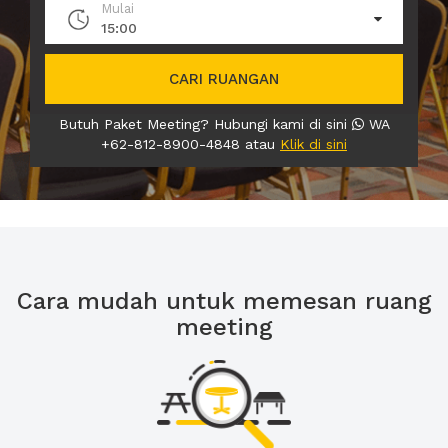
Mulai
15:00
CARI RUANGAN
Butuh Paket Meeting? Hubungi kami di sini
WA
+62-812-8900-4848 atau
Klik di sini
Cara mudah untuk memesan ruang
meeting