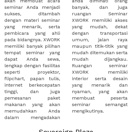
akan membuat acara
anda diminati orang
seminar Anda menjadi
banyak, dan juga
sukses, ditambah
ruangan Seminar
dengan materi seminar
XWORK memiliki akses
yang menarik, serta
yang mudah, dekat
pembicara yang ahli
dengan transportasi
pada bidangnya. XWORK
umum, jalan raya
memiliki banyak pilihan
maupun titik-titik yang
tempat seminar yang
mudah ditemukan serta
dapat Anda sewa,
mudah dijangkau.
lengkap dengan fasilitas
Ruangan seminar
seperti proyektor,
XWORK memiliki
flipchart, papan tulis,
interior serta desain
internet berkecepatan
yang menarik dan
tinggi, dan juga
nyaman, yang akan
pemesanan paket
membuat peserta
makanan yang akan
seminar semangat
memudahkan Anda
mengikutinya.
dalam mengadakan