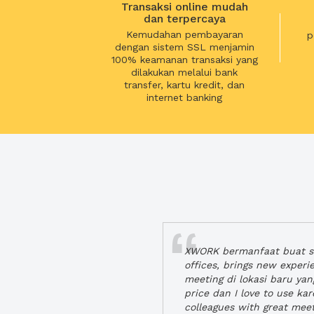
Transaksi online mudah
dan terpercaya
Kemudahan pembayaran
p
dengan sistem SSL menjamin
100% keamanan transaksi yang
dilakukan melalui bank
transfer, kartu kredit, dan
internet banking
XWORK bermanfaat buat se
offices, brings new exper
meeting di lokasi baru ya
price dan I love to use ka
colleagues with great mee