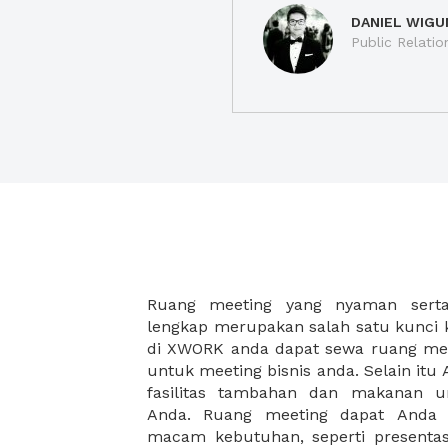
DANIEL WIGU
Public Relatio
Ruang meeting yang nyaman serta 
meeting juga dapat diatur susun
lengkap merupakan salah satu kunci 
kebutuhan dan ketersediaan ruanga
di XWORK anda dapat sewa ruang me
dapat Anda pilih berdasarkan cora
untuk meeting bisnis anda. Selain it
strategis, harga yang sesuai deng
fasilitas tambahan dan makanan 
ataupun disesuaikan dengan kebu
Anda. Ruang meeting dapat Anda
meeting room di XWORK akan mem
macam kebutuhan, seperti presentasi