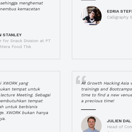
a, sehingga menghemat
enembus kemacetan
EDRIA STEF
Calligraphy S
N STANLEY
 for Snack Division at PT
jahtera Food Tbk
si XWORK yang
At Growth Hacking Asia w
ukan tempat untuk
trainings and Bootcamps
lecture Meeting. Sebagai
time to find a new venu
 membutuhkan tempat
a precious time!
h untuk berbisnis
ge. XWORK bukan hanya
ya.
JULIEN DAL
Head of Com