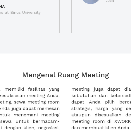
Asia
NA
ns at Binus University
Mengenal Ruang Meeting
memiliki fasilitas yang
an tempat duduk sesuai
kesuksesan meeting Anda,
n. Ribuan ruang meeting
eting, sewa meeting room
k interior, lokasi yang
u Anda juga dapat memesan
an budget meeting Anda,
untuk menemani meeting
tuhan klien Anda. Sewa
 sewa untuk bermacam-
permudah meeting Anda
 dengan klien, negosiasi,
dan membuat klien Anda 