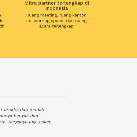
Mitra partner terlengkap di
Indonesia
n
Ruang meeting, ruang kantor,
k
co-working space, dan ruang
if
acara terlengkap
at praktis dan mudah
gannya banyak dan
rta. Harganya juga cakep