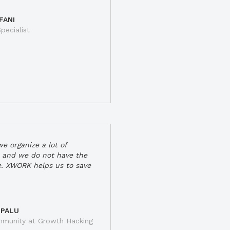
FANI
pecialist
e organize a lot of
 and we do not have the
e. XWORK helps us to save
 PALU
munity at Growth Hacking