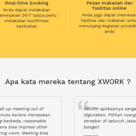
Real-time booking
Pesan makanan dan
fasilitas online
Anda dapat melakukan
Anda juga dapat memesa
emesanan 24/7 tanpa perlu
fasilitas dan makanan untu
melakukan konfirmasi
menunjang kegiatan produkt
tambahan
anda
Apa kata mereka tentang XWORK ?
t up meeting out of
XWORK aplikasinya sang
iences karena merasakan
digunakan. Pilihan ruan
ng berbeda, reasonable
tersebar di seluruh Jaka
rena bisa impress other
banget!
ting room. Meeting bisa