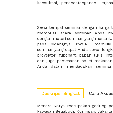
konsultasi, penandatanganan kerja
Sewa tempat seminar dengan harga 
strategis akan membuat Seminar and
membuat acara seminar Anda men
dan juga ruangan Seminar XWORK me
dengan materi seminar yang menarik, 
dekat dengan transportasi umum, jala
pada bidangnya. XWORK memiliki
yang mudah ditemukan serta mud
seminar yang dapat Anda sewa, lengka
seminar XWORK memiliki interior sert
proyektor, flipchart, papan tulis, int
nyaman, yang akan membuat pes
dan juga pemesanan paket makana
Anda dalam mengadakan seminar. 
Deskripsi Singkat
Cara Akse
Menara Karya merupakan gedung per
membuat menara Karya menjadi ged
kawasan Setiabudi, Kuningan, Jakarta