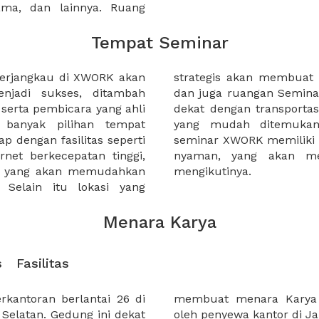
sama, dan lainnya. Ruang
Tempat Seminar
terjangkau di XWORK akan
a diminati orang banyak,
jadi sukses, ditambah
miliki akses yang mudah,
serta pembicara yang ahli
n raya maupun titik-titik
 banyak pilihan tempat
ah dijangkau. Ruangan
p dengan fasilitas seperti
a desain yang menarik dan
ernet berkecepatan tinggi,
erta seminar semangat
n yang akan memudahkan
mengikutinya.
Selain itu lokasi yang
Menara Karya
s
Fasilitas
kantoran berlantai 26 di
ung yang banyak dicari
 Selatan. Gedung ini dekat
oleh penyewa kantor di Jak