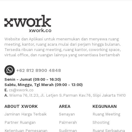
xwork.co
Website dan Aplikasi untuk menemukan dan menyewa ruang
meeting, kantor, ruang acara mulai dari perjam hingga bulanan.
Tersedia ribuan ruang meeting, ruang kantor, coworking space,
virtual office, dan ruangan lainnya yang senantiasa bertambah
+62 812 8900 4848
Senin - Jumat (09:00 - 16:30)
Sabtu, Minggu, Tgl Merah (09:00 - 13:00)
E.
cs@xwork.co
A.
Wisma 76, lt.23, Jl. Letjen S.Parman Kav.76, Slipi Jakarta 11410
ABOUT XWORK
AREA
KEGUNAAN
Jaminan Harga Terbaik
Senayan
Ruang Meeting
Partner Ruangan
Palmerah
Shooting
Ketentuan Pemesanan
Sudirman
Ruang Serbaguna