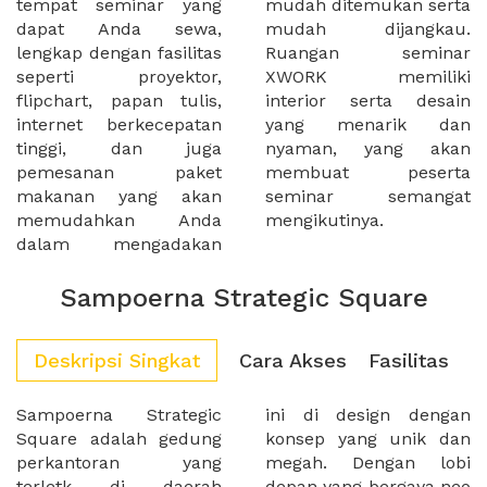
tempat seminar yang
mudah ditemukan serta
dapat Anda sewa,
mudah dijangkau.
lengkap dengan fasilitas
Ruangan seminar
seperti proyektor,
XWORK memiliki
flipchart, papan tulis,
interior serta desain
internet berkecepatan
yang menarik dan
tinggi, dan juga
nyaman, yang akan
pemesanan paket
membuat peserta
makanan yang akan
seminar semangat
memudahkan Anda
mengikutinya.
dalam mengadakan
Sampoerna Strategic Square
Deskripsi Singkat
Cara Akses
Fasilitas
Sampoerna Strategic
ini di design dengan
Square adalah gedung
konsep yang unik dan
perkantoran yang
megah. Dengan lobi
terletk di daerah
depan yang bergaya neo