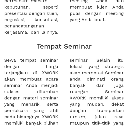
bermacam-macam
meeting Anda dan
kebutuhan, seperti
membuat klien Anda
presentasi dengan klien,
puas dengan meeting
negosiasi, konsultasi,
yang Anda buat.
penandatanganan
kerjasama, dan lainnya.
Tempat Seminar
Sewa tempat seminar
seminar. Selain itu
dengan harga
lokasi yang strategis
terjangkau di XWORK
akan membuat Seminar
akan membuat acara
anda diminati orang
seminar Anda menjadi
banyak, dan juga
sukses, ditambah
ruangan Seminar
dengan materi seminar
XWORK memiliki akses
yang menarik, serta
yang mudah, dekat
pembicara yang ahli
dengan transportasi
pada bidangnya. XWORK
umum, jalan raya
memiliki banyak pilihan
maupun titik-titik yang