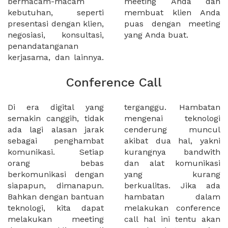
bermacam-macam
meeting Anda dan
kebutuhan, seperti
membuat klien Anda
presentasi dengan klien,
puas dengan meeting
negosiasi, konsultasi,
yang Anda buat.
penandatanganan
kerjasama, dan lainnya.
Conference Call
Di era digital yang
terganggu. Hambatan
semakin canggih, tidak
mengenai teknologi
ada lagi alasan jarak
cenderung muncul
sebagai penghambat
akibat dua hal, yakni
komunikasi. Setiap
kurangnya bandwith
orang bebas
dan alat komunikasi
berkomunikasi dengan
yang kurang
siapapun, dimanapun.
berkualitas. Jika ada
Bahkan dengan bantuan
hambatan dalam
teknologi, kita dapat
melakukan conference
melakukan meeting
call hal ini tentu akan