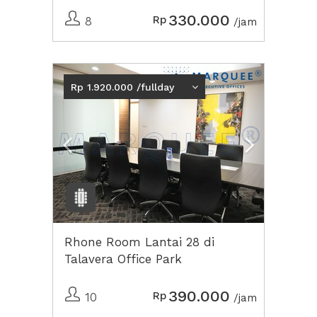
330.000
Rp
8
/jam
Previous
Next2
Rp 1.920.000 /fullday
Rhone Room Lantai 28 di
Talavera Office Park
390.000
Rp
10
/jam