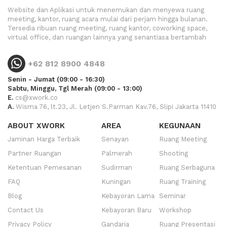
Website dan Aplikasi untuk menemukan dan menyewa ruang
meeting, kantor, ruang acara mulai dari perjam hingga bulanan.
Tersedia ribuan ruang meeting, ruang kantor, coworking space,
virtual office, dan ruangan lainnya yang senantiasa bertambah
+62 812 8900 4848
Senin - Jumat (09:00 - 16:30)
Sabtu, Minggu, Tgl Merah (09:00 - 13:00)
E.
cs@xwork.co
A.
Wisma 76, lt.23, Jl. Letjen S.Parman Kav.76, Slipi Jakarta 11410
ABOUT XWORK
AREA
KEGUNAAN
Jaminan Harga Terbaik
Senayan
Ruang Meeting
Partner Ruangan
Palmerah
Shooting
Ketentuan Pemesanan
Sudirman
Ruang Serbaguna
FAQ
Kuningan
Ruang Training
Blog
Kebayoran Lama
Seminar
Contact Us
Kebayoran Baru
Workshop
Privacy Policy
Gandaria
Ruang Presentasi