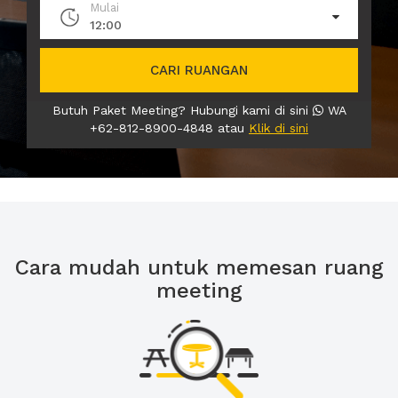
Mulai
12:00
CARI RUANGAN
Butuh Paket Meeting? Hubungi kami di sini
WA
+62-812-8900-4848 atau
Klik di sini
Cara mudah untuk memesan ruang
meeting