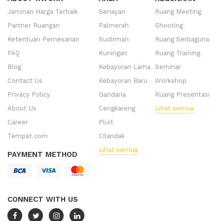
Jaminan Harga Terbaik
Senayan
Ruang Meeting
Partner Ruangan
Palmerah
Shooting
Ketentuan Pemesanan
Sudirman
Ruang Serbaguna
FAQ
Kuningan
Ruang Training
Blog
Kebayoran Lama
Seminar
Contact Us
Kebayoran Baru
Workshop
Privacy Policy
Gandaria
Ruang Presentasi
About Us
Cengkareng
Lihat semua
Career
Pluit
Tempat.com
Cilandak
Lihat semua
PAYMENT METHOD
CONNECT WITH US