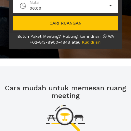
Mulai
06:00
CARI RUANGAN
Butuh Paket Meeting? Hubungi kami di sini
WA
+62-812-8900-4848 atau
Klik di sini
Cara mudah untuk memesan ruang
meeting