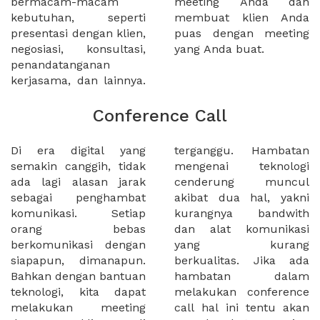
bermacam-macam
meeting Anda dan
kebutuhan, seperti
membuat klien Anda
presentasi dengan klien,
puas dengan meeting
negosiasi, konsultasi,
yang Anda buat.
penandatanganan
kerjasama, dan lainnya.
Conference Call
Di era digital yang
terganggu. Hambatan
semakin canggih, tidak
mengenai teknologi
ada lagi alasan jarak
cenderung muncul
sebagai penghambat
akibat dua hal, yakni
komunikasi. Setiap
kurangnya bandwith
orang bebas
dan alat komunikasi
berkomunikasi dengan
yang kurang
siapapun, dimanapun.
berkualitas. Jika ada
Bahkan dengan bantuan
hambatan dalam
teknologi, kita dapat
melakukan conference
melakukan meeting
call hal ini tentu akan