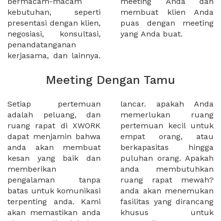
bermacam-macam
meeting Anda dan
kebutuhan, seperti
membuat klien Anda
presentasi dengan klien,
puas dengan meeting
negosiasi, konsultasi,
yang Anda buat.
penandatanganan
kerjasama, dan lainnya.
Meeting Dengan Tamu
Setiap pertemuan
lancar. apakah Anda
adalah peluang, dan
memerlukan ruang
ruang rapat di XWORK
pertemuan kecil untuk
dapat menjamin bahwa
empat orang, atau
anda akan membuat
berkapasitas hingga
kesan yang baik dan
puluhan orang. Apakah
memberikan
anda membutuhkan
pengalaman tanpa
ruang rapat mewah?
batas untuk komunikasi
anda akan menemukan
terpenting anda. Kami
fasilitas yang dirancang
akan memastikan anda
khusus untuk