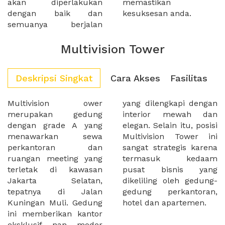
akan diperlakukan
memastikan
dengan baik dan
kesuksesan anda.
semuanya berjalan
Multivision Tower
Deskripsi Singkat
Cara Akses
Fasilitas
Multivision ower
yang dilengkapi dengan
merupakan gedung
interior mewah dan
dengan grade A yang
elegan. Selain itu, posisi
menawarkan sewa
Multivision Tower ini
perkantoran dan
sangat strategis karena
ruangan meeting yang
termasuk kedaam
terletak di kawasan
pusat bisnis yang
Jakarta Selatan,
dikeliling oleh gedung-
tepatnya di Jalan
gedung perkantoran,
Kuningan Muli. Gedung
hotel dan apartemen.
ini memberikan kantor
eksklusif nan moder