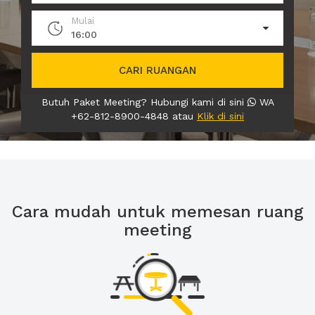
Mulai
16:00
CARI RUANGAN
Butuh Paket Meeting? Hubungi kami di sini
WA
+62-812-8900-4848 atau
Klik di sini
Cara mudah untuk memesan ruang
meeting