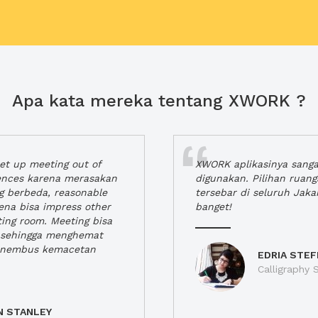
Apa kata mereka tentang XWORK ?
t up meeting out of
XWORK aplikasinya sang
iences karena merasakan
digunakan. Pilihan ruan
ng berbeda, reasonable
tersebar di seluruh Jaka
rena bisa impress other
banget!
ting room. Meeting bisa
a, sehingga menghemat
enembus kemacetan
EDRIA STEF
Calligraphy S
N STANLEY