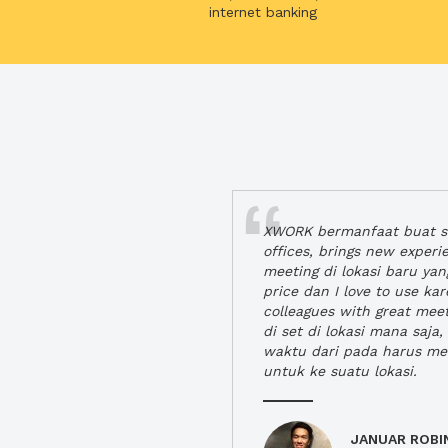
internet banking
XWORK bermanfaat buat se
offices, brings new exper
meeting di lokasi baru ya
price dan I love to use ka
colleagues with great mee
di set di lokasi mana saj
waktu dari pada harus m
untuk ke suatu lokasi.
JANUAR ROBI