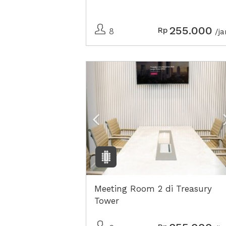
255.000
Rp
8
/j
Previous
Meeting Room 2 di Treasury
Tower