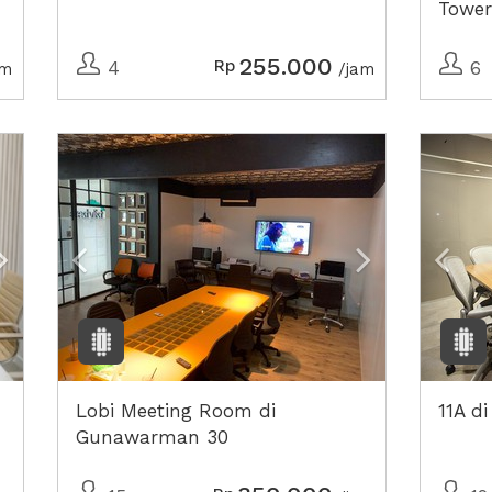
Tower
255.000
Rp
4
6
am
/jam
Next2
Previous
Next2
Prev
Lobi Meeting Room di
11A di
Gunawarman 30