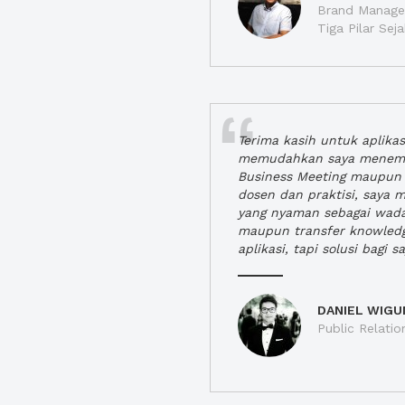
Brand Manager
Tiga Pilar Se
Terima kasih untuk aplika
memudahkan saya menem
Business Meeting maupun 
dosen dan praktisi, saya
yang nyaman sebagai wada
maupun transfer knowled
aplikasi, tapi solusi bagi sa
DANIEL WIGU
Public Relatio