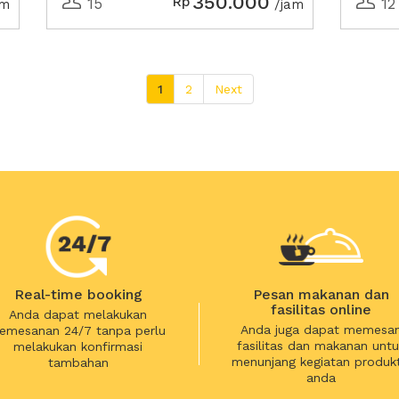
350.000
Rp
15
12
am
/jam
1
2
Next
Real-time booking
Pesan makanan dan
fasilitas online
Anda dapat melakukan
Anda juga dapat memesa
emesanan 24/7 tanpa perlu
fasilitas dan makanan untu
melakukan konfirmasi
menunjang kegiatan produkt
tambahan
anda