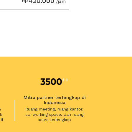
420.000
Rp
/jam
Mitra partner terlengkap di
Indonesia
n
Ruang meeting, ruang kantor,
k
co-working space, dan ruang
if
acara terlengkap