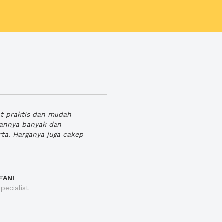
at praktis dan mudah
gannya banyak dan
rta. Harganya juga cakep
FANI
pecialist