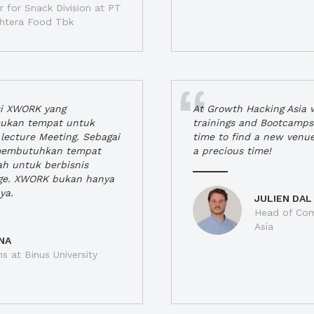
 for Snack Division at PT
jahtera Food Tbk
si XWORK yang
At Growth Hacking Asia w
ukan tempat untuk
trainings and Bootcamps
lecture Meeting. Sebagai
time to find a new venu
 membutuhkan tempat
a precious time!
h untuk berbisnis
ge. XWORK bukan hanya
ya.
JULIEN DAL
Head of Com
Asia
NA
ns at Binus University