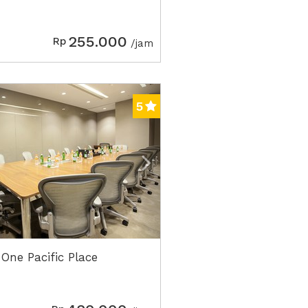
255.000
Rp
/jam
ious
Next2
5
 One Pacific Place