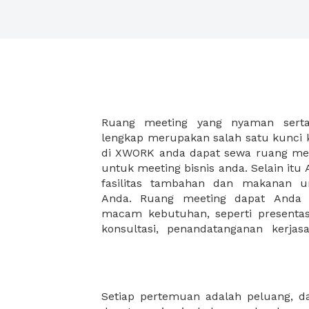
Ruang meeting yang nyaman serta 
meeting juga dapat diatur susun
lengkap merupakan salah satu kunci 
kebutuhan dan ketersediaan ruanga
di XWORK anda dapat sewa ruang me
dapat Anda pilih berdasarkan cora
untuk meeting bisnis anda. Selain it
strategis, harga yang sesuai deng
fasilitas tambahan dan makanan 
ataupun disesuaikan dengan kebu
Anda. Ruang meeting dapat Anda
meeting room di XWORK akan mem
macam kebutuhan, seperti presentasi
konsultasi, penandatanganan kerja
Setiap pertemuan adalah peluang, 
orang, atau berkapasitas hingga pu