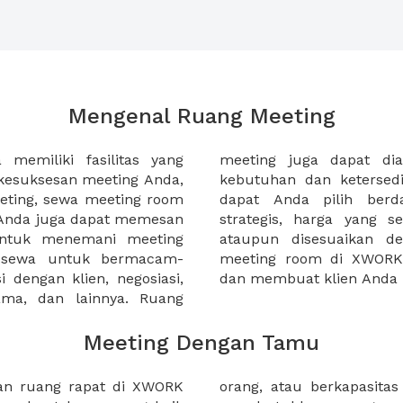
Mengenal Ruang Meeting
memiliki fasilitas yang
an tempat duduk sesuai
kesuksesan meeting Anda,
n. Ribuan ruang meeting
eting, sewa meeting room
k interior, lokasi yang
u Anda juga dapat memesan
an budget meeting Anda,
untuk menemani meeting
tuhan klien Anda. Sewa
 sewa untuk bermacam-
permudah meeting Anda
 dengan klien, negosiasi,
dan membuat klien Anda 
sama, dan lainnya. Ruang
Meeting Dengan Tamu
dan ruang rapat di XWORK
luhan orang. Apakah anda