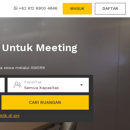
+62 812 8900 4848
MASUK
DAFTAR
 Untuk Meeting
nda sewa melalui XWORK
Kapasitas
Semua Kapasitas
CARI RUANGAN
Klik di sini