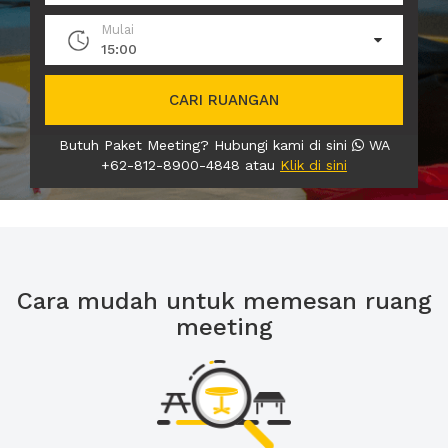
Mulai
15:00
CARI RUANGAN
Butuh Paket Meeting? Hubungi kami di sini
WA
+62-812-8900-4848 atau
Klik di sini
Cara mudah untuk memesan ruang
meeting