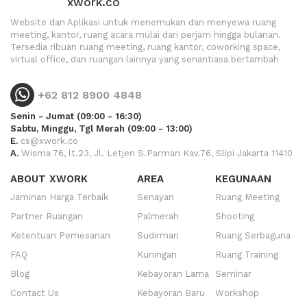
xwork.co
Website dan Aplikasi untuk menemukan dan menyewa ruang
meeting, kantor, ruang acara mulai dari perjam hingga bulanan.
Tersedia ribuan ruang meeting, ruang kantor, coworking space,
virtual office, dan ruangan lainnya yang senantiasa bertambah
+62 812 8900 4848
Senin - Jumat (09:00 - 16:30)
Sabtu, Minggu, Tgl Merah (09:00 - 13:00)
E.
cs@xwork.co
A.
Wisma 76, lt.23, Jl. Letjen S.Parman Kav.76, Slipi Jakarta 11410
ABOUT XWORK
AREA
KEGUNAAN
Jaminan Harga Terbaik
Senayan
Ruang Meeting
Partner Ruangan
Palmerah
Shooting
Ketentuan Pemesanan
Sudirman
Ruang Serbaguna
FAQ
Kuningan
Ruang Training
Blog
Kebayoran Lama
Seminar
Contact Us
Kebayoran Baru
Workshop