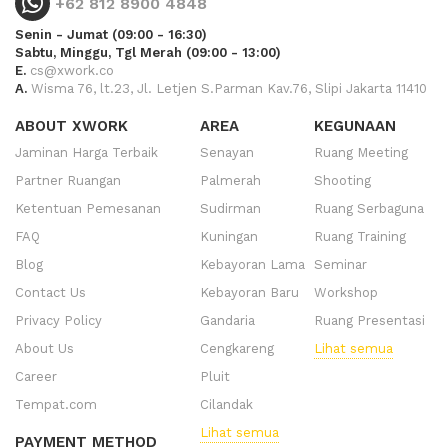
+62 812 8900 4848
Senin - Jumat (09:00 - 16:30)
Sabtu, Minggu, Tgl Merah (09:00 - 13:00)
E.
cs@xwork.co
A.
Wisma 76, lt.23, Jl. Letjen S.Parman Kav.76, Slipi Jakarta 11410
ABOUT XWORK
AREA
KEGUNAAN
Jaminan Harga Terbaik
Senayan
Ruang Meeting
Partner Ruangan
Palmerah
Shooting
Ketentuan Pemesanan
Sudirman
Ruang Serbaguna
FAQ
Kuningan
Ruang Training
Blog
Kebayoran Lama
Seminar
Contact Us
Kebayoran Baru
Workshop
Privacy Policy
Gandaria
Ruang Presentasi
About Us
Cengkareng
Lihat semua
Career
Pluit
Tempat.com
Cilandak
Lihat semua
PAYMENT METHOD