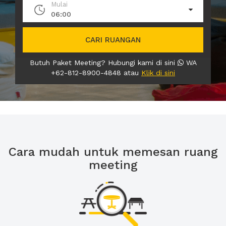
Mulai
06:00
CARI RUANGAN
Butuh Paket Meeting? Hubungi kami di sini
WA
+62-812-8900-4848 atau
Klik di sini
Cara mudah untuk memesan ruang
meeting