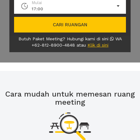
Mulai
17:00
CARI RUANGAN
Butuh Paket Meeting? Hubungi kami di sini
WA
+62-812-8900-4848 atau
Klik di sini
Cara mudah untuk memesan ruang
meeting