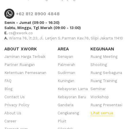
+62 812 8900 4848
Senin - Jumat (09:00 - 16:30)
Sabtu, Minggu, Tgl Merah (09:00 - 13:00)
E.
cs@xwork.co
A.
Wisma 76, lt.23, Jl. Letjen S.Parman Kav.76, Slipi Jakarta 11410
ABOUT XWORK
AREA
KEGUNAAN
Jaminan Harga Terbaik
Senayan
Ruang Meeting
Partner Ruangan
Palmerah
Shooting
Ketentuan Pemesanan
Sudirman
Ruang Serbaguna
FAQ
Kuningan
Ruang Training
Blog
Kebayoran Lama
Seminar
Contact Us
Kebayoran Baru
Workshop
Privacy Policy
Gandaria
Ruang Presentasi
About Us
Cengkareng
Lihat semua
Career
Pluit