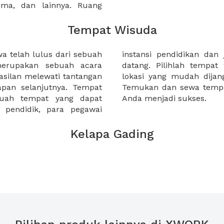
sama, dan lainnya. Ruang
Tempat Wisuda
 telah lulus dari sebuah
arga wisudawan yang akan
merupakan sebuah acara
 strategis, dan memiliki
silan melewati tantangan
emiliki katering terbaik.
apan selanjutnya. Tempat
i XWORK dan buat wisuda
buah tempat yang dapat
Anda menjadi sukses.
pendidik, para pegawai
Kelapa Gading