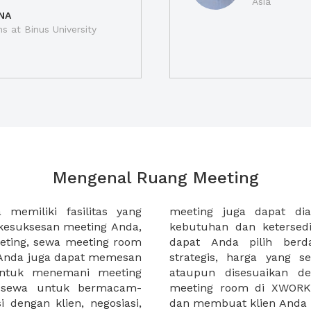
Asia
NA
ns at Binus University
Mengenal Ruang Meeting
memiliki fasilitas yang
an tempat duduk sesuai
kesuksesan meeting Anda,
n. Ribuan ruang meeting
eting, sewa meeting room
k interior, lokasi yang
u Anda juga dapat memesan
an budget meeting Anda,
untuk menemani meeting
tuhan klien Anda. Sewa
 sewa untuk bermacam-
permudah meeting Anda
 dengan klien, negosiasi,
dan membuat klien Anda 