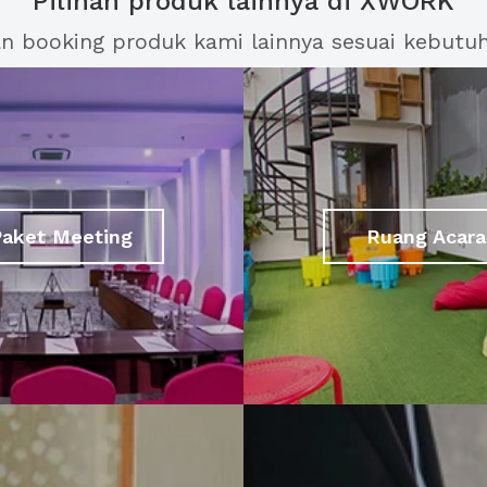
Pilihan produk lainnya di XWORK
an booking produk kami lainnya sesuai kebutu
Paket Meeting
Ruang Acara