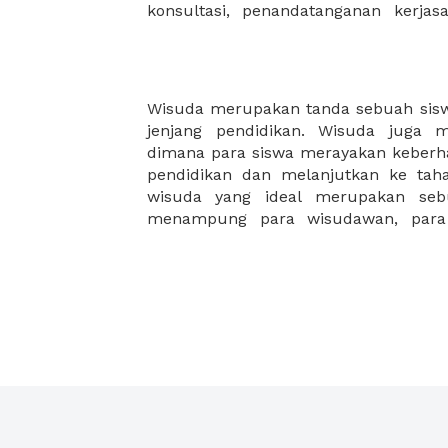
konsultasi, penandatanganan kerja
Wisuda merupakan tanda sebuah siswa
instansi pendidikan dan juga kelu
jenjang pendidikan. Wisuda juga 
datang. Pilihlah tempat wisuda yang
dimana para siswa merayakan keberha
lokasi yang mudah dijangkau, serta m
pendidikan dan melanjutkan ke tah
Temukan dan sewa tempat wisuda d
wisuda yang ideal merupakan se
menampung para wisudawan, para 