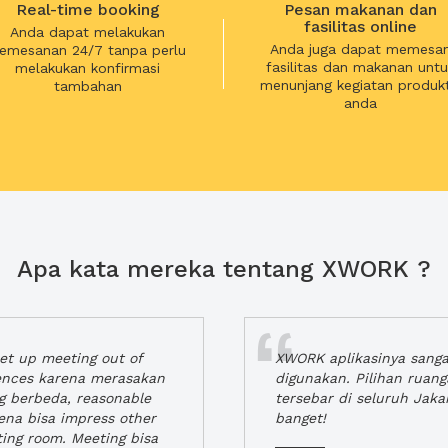
Real-time booking
Pesan makanan dan
fasilitas online
Anda dapat melakukan
Anda juga dapat memesa
emesanan 24/7 tanpa perlu
fasilitas dan makanan untu
melakukan konfirmasi
menunjang kegiatan produkt
tambahan
anda
Apa kata mereka tentang XWORK ?
t up meeting out of
XWORK aplikasinya sang
iences karena merasakan
digunakan. Pilihan ruan
ng berbeda, reasonable
tersebar di seluruh Jaka
rena bisa impress other
banget!
ting room. Meeting bisa