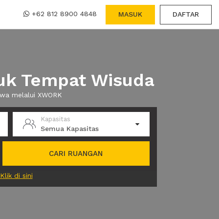
+62 812 8900 4848
MASUK
DAFTAR
tuk Tempat Wisuda
sewa melalui XWORK
Kapasitas
Semua Kapasitas
CARI RUANGAN
Klik di sini