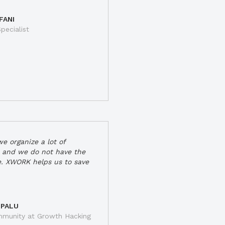
FANI
pecialist
e organize a lot of
 and we do not have the
e. XWORK helps us to save
 PALU
munity at Growth Hacking