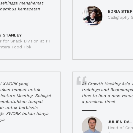
a, sehingga menghemat
enembus kemacetan
EDRIA STEF
Calligraphy S
N STANLEY
 for Snack Division at PT
jahtera Food Tbk
si XWORK yang
At Growth Hacking Asia w
ukan tempat untuk
trainings and Bootcamps
lecture Meeting. Sebagai
time to find a new venu
 membutuhkan tempat
a precious time!
h untuk berbisnis
ge. XWORK bukan hanya
ya.
JULIEN DAL
Head of Com