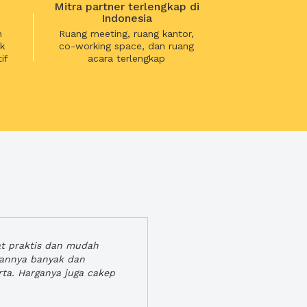
Mitra partner terlengkap di
Indonesia
n
Ruang meeting, ruang kantor,
k
co-working space, dan ruang
if
acara terlengkap
at praktis dan mudah
gannya banyak dan
rta. Harganya juga cakep