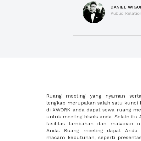
DANIEL WIGU
Public Relatio
Ruang meeting yang nyaman serta 
meeting juga dapat diatur susun
lengkap merupakan salah satu kunci 
kebutuhan dan ketersediaan ruanga
di XWORK anda dapat sewa ruang me
dapat Anda pilih berdasarkan cora
untuk meeting bisnis anda. Selain it
strategis, harga yang sesuai deng
fasilitas tambahan dan makanan 
ataupun disesuaikan dengan kebu
Anda. Ruang meeting dapat Anda
meeting room di XWORK akan mem
macam kebutuhan, seperti presentasi