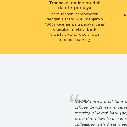
Transaksi online mudah
dan terpercaya
Kemudahan pembayaran
p
dengan sistem SSL menjamin
100% keamanan transaksi yang
dilakukan melalui bank
transfer, kartu kredit, dan
internet banking
XWORK bermanfaat buat se
offices, brings new exper
meeting di lokasi baru ya
price dan I love to use ka
colleagues with great mee