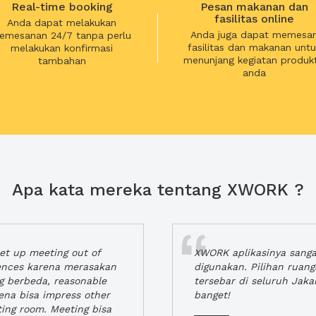
Real-time booking
Pesan makanan dan
fasilitas online
Anda dapat melakukan
Anda juga dapat memesa
emesanan 24/7 tanpa perlu
fasilitas dan makanan untu
melakukan konfirmasi
menunjang kegiatan produkt
tambahan
anda
Apa kata mereka tentang XWORK ?
t up meeting out of
XWORK aplikasinya sang
iences karena merasakan
digunakan. Pilihan ruan
ng berbeda, reasonable
tersebar di seluruh Jaka
rena bisa impress other
banget!
ting room. Meeting bisa