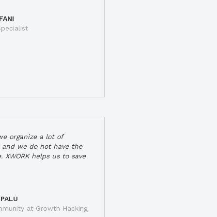
FANI
pecialist
e organize a lot of
 and we do not have the
e. XWORK helps us to save
 PALU
munity at Growth Hacking