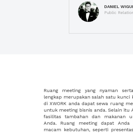
DANIEL WIGU
Public Relatio
Ruang meeting yang nyaman serta 
meeting juga dapat diatur susun
lengkap merupakan salah satu kunci 
kebutuhan dan ketersediaan ruanga
di XWORK anda dapat sewa ruang me
dapat Anda pilih berdasarkan cora
untuk meeting bisnis anda. Selain it
strategis, harga yang sesuai deng
fasilitas tambahan dan makanan 
ataupun disesuaikan dengan kebu
Anda. Ruang meeting dapat Anda
meeting room di XWORK akan mem
macam kebutuhan, seperti presentasi