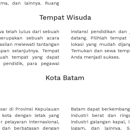
sama, dan lainnya. Ruang
Tempat Wisuda
 telah lulus dari sebuah
arga wisudawan yang akan
merupakan sebuah acara
 strategis, dan memiliki
silan melewati tantangan
emiliki katering terbaik.
apan selanjutnya. Tempat
i XWORK dan buat wisuda
buah tempat yang dapat
Anda menjadi sukses.
pendidik, para pegawai
Kota Batam
sar di Provinsi Kepulauan
 karena kota ini memiliki
 kota dengan letak yang
i berat di dominasi oleh
ur pelayaran internasional,
kasi,industri baja, industri
t dan berbatasan dengan
dustri ringan meliputi