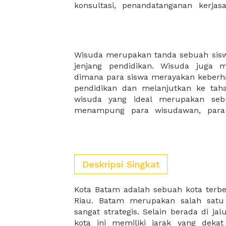
konsultasi, penandatanganan kerja
Wisuda merupakan tanda sebuah siswa
instansi pendidikan dan juga kelu
jenjang pendidikan. Wisuda juga 
datang. Pilihlah tempat wisuda yang
dimana para siswa merayakan keberha
lokasi yang mudah dijangkau, serta m
pendidikan dan melanjutkan ke tah
Temukan dan sewa tempat wisuda d
wisuda yang ideal merupakan se
menampung para wisudawan, para 
Deskripsi Singkat
Kota Batam adalah sebuah kota terbe
Batam dapat berkembang secara pesat
Riau. Batam merupakan salah satu
industri berat dan ringan. Industr
sangat strategis. Selain berada di jal
industri galangan kapal, industri fabri
kota ini memiliki jarak yang deka
logam, dan lainnya. Sedangkan in