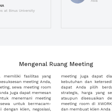
Asia
NA
ns at Binus University
Mengenal Ruang Meeting
memiliki fasilitas yang
an tempat duduk sesuai
kesuksesan meeting Anda,
n. Ribuan ruang meeting
eting, sewa meeting room
k interior, lokasi yang
u Anda juga dapat memesan
an budget meeting Anda,
untuk menemani meeting
tuhan klien Anda. Sewa
 sewa untuk bermacam-
permudah meeting Anda
 dengan klien, negosiasi,
dan membuat klien Anda 