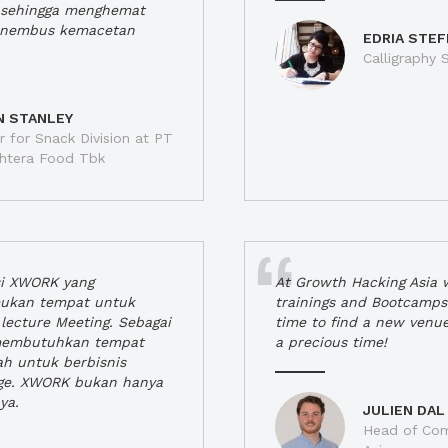
a, sehingga menghemat
enembus kemacetan
EDRIA STEF
Calligraphy S
N STANLEY
 for Snack Division at PT
jahtera Food Tbk
si XWORK yang
At Growth Hacking Asia w
ukan tempat untuk
trainings and Bootcamps
lecture Meeting. Sebagai
time to find a new venu
 membutuhkan tempat
a precious time!
h untuk berbisnis
ge. XWORK bukan hanya
ya.
JULIEN DAL
Head of Com