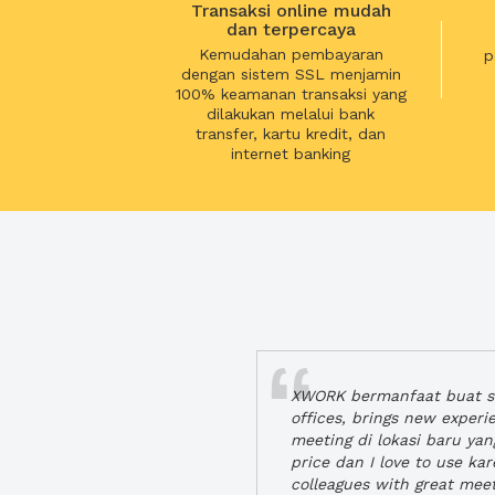
Transaksi online mudah
dan terpercaya
Kemudahan pembayaran
p
dengan sistem SSL menjamin
100% keamanan transaksi yang
dilakukan melalui bank
transfer, kartu kredit, dan
internet banking
XWORK bermanfaat buat se
offices, brings new exper
meeting di lokasi baru ya
price dan I love to use ka
colleagues with great mee