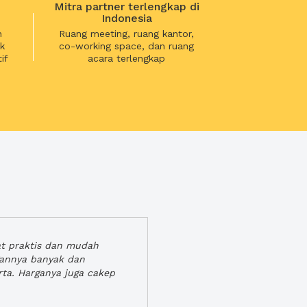
Mitra partner terlengkap di
Indonesia
n
Ruang meeting, ruang kantor,
k
co-working space, dan ruang
if
acara terlengkap
at praktis dan mudah
gannya banyak dan
rta. Harganya juga cakep