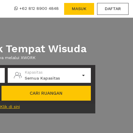
+62 812 8900 4848
MASUK
DAFTAR
k Tempat Wisuda
ewa melalui XWORK
Kapasitas
Semua Kapasitas
CARI RUANGAN
Klik di sini