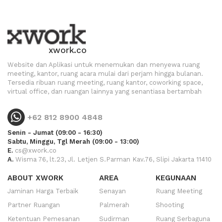
xwork.co
Website dan Aplikasi untuk menemukan dan menyewa ruang
meeting, kantor, ruang acara mulai dari perjam hingga bulanan.
Tersedia ribuan ruang meeting, ruang kantor, coworking space,
virtual office, dan ruangan lainnya yang senantiasa bertambah
+62 812 8900 4848
Senin - Jumat (09:00 - 16:30)
Sabtu, Minggu, Tgl Merah (09:00 - 13:00)
E.
cs@xwork.co
A.
Wisma 76, lt.23, Jl. Letjen S.Parman Kav.76, Slipi Jakarta 11410
ABOUT XWORK
AREA
KEGUNAAN
Jaminan Harga Terbaik
Senayan
Ruang Meeting
Partner Ruangan
Palmerah
Shooting
Ketentuan Pemesanan
Sudirman
Ruang Serbaguna