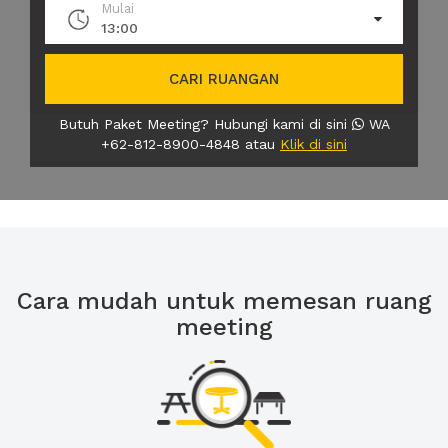
Mulai
13:00
CARI RUANGAN
Butuh Paket Meeting? Hubungi kami di sini
WA
+62-812-8900-4848 atau
Klik di sini
Cara mudah untuk memesan ruang
meeting