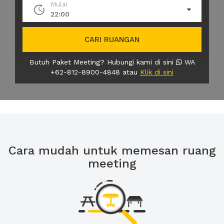
Mulai
22:00
CARI RUANGAN
Butuh Paket Meeting? Hubungi kami di sini
WA
+62-812-8900-4848 atau
Klik di sini
Cara mudah untuk memesan ruang
meeting