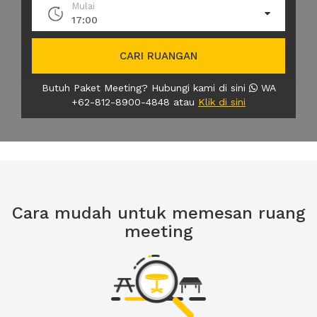
Mulai
17:00
CARI RUANGAN
Butuh Paket Meeting? Hubungi kami di sini
WA
+62-812-8900-4848 atau
Klik di sini
Cara mudah untuk memesan ruang
meeting