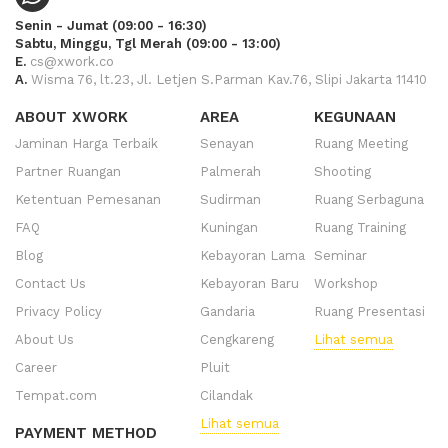
Senin - Jumat (09:00 - 16:30)
Sabtu, Minggu, Tgl Merah (09:00 - 13:00)
E.
cs@xwork.co
A.
Wisma 76, lt.23, Jl. Letjen S.Parman Kav.76, Slipi Jakarta 11410
ABOUT XWORK
AREA
KEGUNAAN
Jaminan Harga Terbaik
Senayan
Ruang Meeting
Partner Ruangan
Palmerah
Shooting
Ketentuan Pemesanan
Sudirman
Ruang Serbaguna
FAQ
Kuningan
Ruang Training
Blog
Kebayoran Lama
Seminar
Contact Us
Kebayoran Baru
Workshop
Privacy Policy
Gandaria
Ruang Presentasi
About Us
Cengkareng
Lihat semua
Career
Pluit
Tempat.com
Cilandak
Lihat semua
PAYMENT METHOD