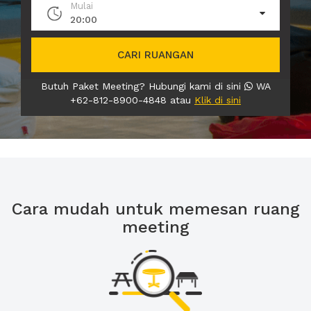
Mulai
20:00
CARI RUANGAN
Butuh Paket Meeting? Hubungi kami di sini
WA
+62-812-8900-4848 atau
Klik di sini
Cara mudah untuk memesan ruang
meeting