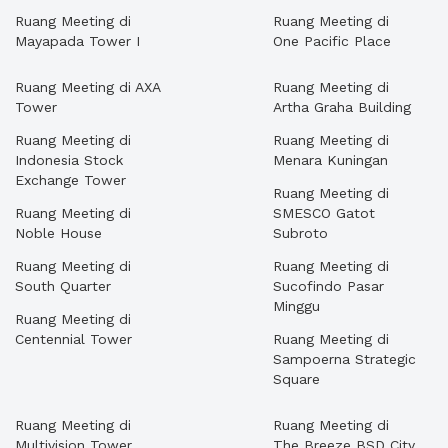
Ruang Meeting di
Ruang Meeting di
Mayapada Tower I
One Pacific Place
Ruang Meeting di AXA
Ruang Meeting di
Tower
Artha Graha Building
Ruang Meeting di
Ruang Meeting di
Indonesia Stock
Menara Kuningan
Exchange Tower
Ruang Meeting di
Ruang Meeting di
SMESCO Gatot
Noble House
Subroto
Ruang Meeting di
Ruang Meeting di
South Quarter
Sucofindo Pasar
Minggu
Ruang Meeting di
Centennial Tower
Ruang Meeting di
Sampoerna Strategic
Square
Ruang Meeting di
Ruang Meeting di
Multivision Tower
The Breeze BSD City