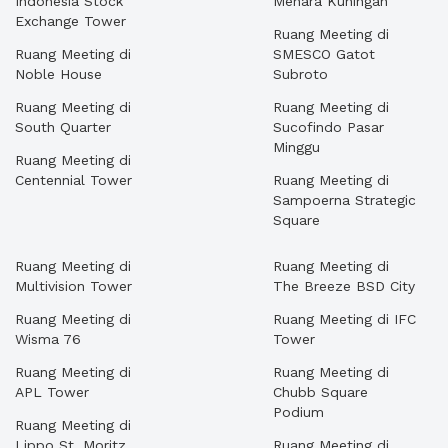
Indonesia Stock
Menara Kuningan
Exchange Tower
Ruang Meeting di
Ruang Meeting di
SMESCO Gatot
Noble House
Subroto
Ruang Meeting di
Ruang Meeting di
South Quarter
Sucofindo Pasar
Minggu
Ruang Meeting di
Centennial Tower
Ruang Meeting di
Sampoerna Strategic
Square
Ruang Meeting di
Ruang Meeting di
Multivision Tower
The Breeze BSD City
Ruang Meeting di
Ruang Meeting di IFC
Wisma 76
Tower
Ruang Meeting di
Ruang Meeting di
APL Tower
Chubb Square
Podium
Ruang Meeting di
Lippo St. Moritz
Ruang Meeting di