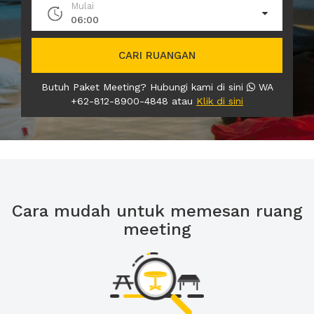
Mulai
06:00
CARI RUANGAN
Butuh Paket Meeting? Hubungi kami di sini
WA
+62-812-8900-4848 atau
Klik di sini
Cara mudah untuk memesan ruang
meeting