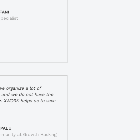
FANI
pecialist
e organize a lot of
 and we do not have the
e. XWORK helps us to save
 PALU
munity at Growth Hacking