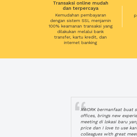
Transaksi online mudah
dan terpercaya
Kemudahan pembayaran
p
dengan sistem SSL menjamin
100% keamanan transaksi yang
dilakukan melalui bank
transfer, kartu kredit, dan
internet banking
XWORK bermanfaat buat se
offices, brings new exper
meeting di lokasi baru ya
price dan I love to use ka
colleagues with great mee