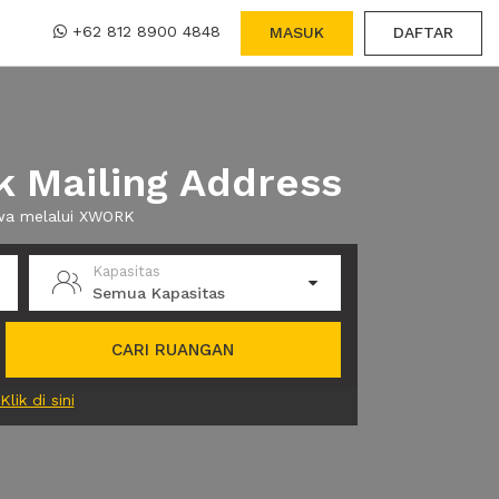
+62 812 8900 4848
MASUK
DAFTAR
 Mailing Address
ewa melalui XWORK
Kapasitas
Semua Kapasitas
CARI RUANGAN
Klik di sini