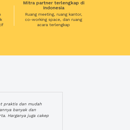
Mitra partner terlengkap di
Indonesia
n
Ruang meeting, ruang kantor,
k
co-working space, dan ruang
if
acara terlengkap
at praktis dan mudah
gannya banyak dan
rta. Harganya juga cakep