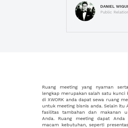
DANIEL WIGU
Public Relatio
Ruang meeting yang nyaman serta 
meeting juga dapat diatur susun
lengkap merupakan salah satu kunci 
kebutuhan dan ketersediaan ruanga
di XWORK anda dapat sewa ruang me
dapat Anda pilih berdasarkan cora
untuk meeting bisnis anda. Selain it
strategis, harga yang sesuai deng
fasilitas tambahan dan makanan 
ataupun disesuaikan dengan kebu
Anda. Ruang meeting dapat Anda
meeting room di XWORK akan mem
macam kebutuhan, seperti presentasi