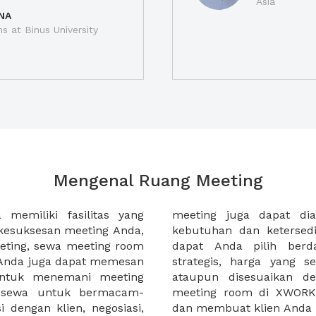
Asia
NA
ns at Binus University
Mengenal Ruang Meeting
memiliki fasilitas yang
an tempat duduk sesuai
kesuksesan meeting Anda,
n. Ribuan ruang meeting
eting, sewa meeting room
k interior, lokasi yang
u Anda juga dapat memesan
an budget meeting Anda,
untuk menemani meeting
tuhan klien Anda. Sewa
 sewa untuk bermacam-
permudah meeting Anda
 dengan klien, negosiasi,
dan membuat klien Anda 