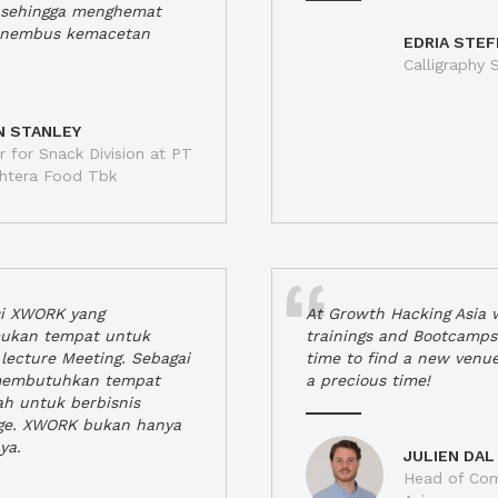
a, sehingga menghemat
enembus kemacetan
EDRIA STEF
Calligraphy S
N STANLEY
 for Snack Division at PT
jahtera Food Tbk
si XWORK yang
At Growth Hacking Asia w
ukan tempat untuk
trainings and Bootcamps
lecture Meeting. Sebagai
time to find a new venu
 membutuhkan tempat
a precious time!
h untuk berbisnis
ge. XWORK bukan hanya
ya.
JULIEN DAL
Head of Com