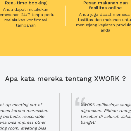
Real-time booking
Pesan makanan dan
fasilitas online
Anda dapat melakukan
Anda juga dapat memesa
emesanan 24/7 tanpa perlu
fasilitas dan makanan untu
melakukan konfirmasi
menunjang kegiatan produkt
tambahan
anda
Apa kata mereka tentang XWORK ?
t up meeting out of
XWORK aplikasinya sang
iences karena merasakan
digunakan. Pilihan ruan
ng berbeda, reasonable
tersebar di seluruh Jaka
rena bisa impress other
banget!
ting room. Meeting bisa