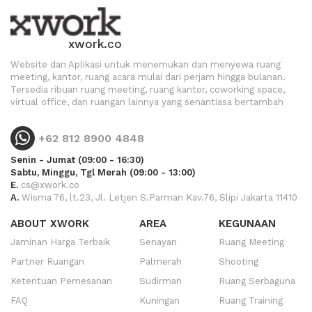
xwork.co
Website dan Aplikasi untuk menemukan dan menyewa ruang
meeting, kantor, ruang acara mulai dari perjam hingga bulanan.
Tersedia ribuan ruang meeting, ruang kantor, coworking space,
virtual office, dan ruangan lainnya yang senantiasa bertambah
+62 812 8900 4848
Senin - Jumat (09:00 - 16:30)
Sabtu, Minggu, Tgl Merah (09:00 - 13:00)
E.
cs@xwork.co
A.
Wisma 76, lt.23, Jl. Letjen S.Parman Kav.76, Slipi Jakarta 11410
ABOUT XWORK
AREA
KEGUNAAN
Jaminan Harga Terbaik
Senayan
Ruang Meeting
Partner Ruangan
Palmerah
Shooting
Ketentuan Pemesanan
Sudirman
Ruang Serbaguna
FAQ
Kuningan
Ruang Training