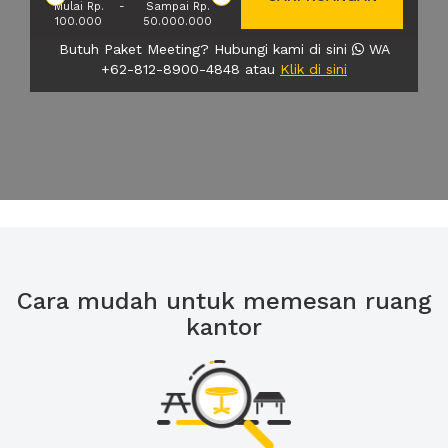
Mulai Rp.
-
Sampai Rp.
100.000
50.000.000
Butuh Paket Meeting? Hubungi kami di sini
WA
+62-812-8900-4848 atau
Klik di sini
Cara mudah untuk memesan ruang
kantor