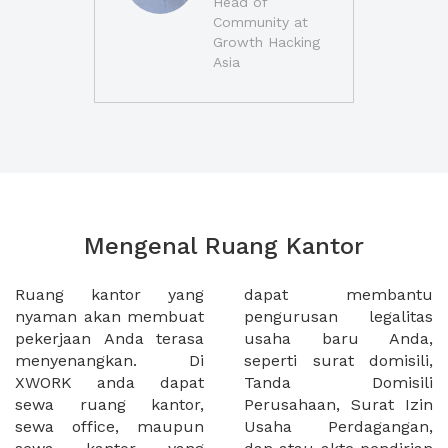
Head of
Community at
Growth Hacking
Asia
Mengenal Ruang Kantor
Ruang kantor yang
dapat membantu
nyaman akan membuat
pengurusan legalitas
pekerjaan Anda terasa
usaha baru Anda,
menyenangkan. Di
seperti surat domisili,
XWORK anda dapat
Tanda Domisili
sewa ruang kantor,
Perusahaan, Surat Izin
sewa office, maupun
Usaha Perdagangan,