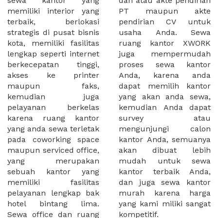
sewa kantor yang
dan atau akte pendirian
memiliki interior yang
PT maupun akte
terbaik, berlokasi
pendirian CV untuk
strategis di pusat bisnis
usaha Anda. Sewa
kota, memiliki fasilitas
ruang kantor XWORK
lengkap seperti internet
juga mempermudah
berkecepatan tinggi,
proses sewa kantor
akses ke printer
Anda, karena anda
maupun faks,
dapat memilih kantor
kemudian juga
yang akan anda sewa,
pelayanan berkelas
kemudian Anda dapat
karena ruang kantor
survey atau
yang anda sewa terletak
mengunjungi calon
pada coworking space
kantor Anda, semuanya
maupun serviced office,
akan dibuat lebih
yang merupakan
mudah untuk sewa
sebuah kantor yang
kantor terbaik Anda,
memiliki fasilitas
dan juga sewa kantor
pelayanan lengkap bak
murah karena harga
hotel bintang lima.
yang kami miliki sangat
Sewa office dan ruang
kompetitif.