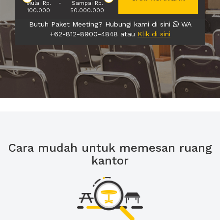
Mulai Rp.
-
Sampai Rp.
100.000
50.000.000
Butuh Paket Meeting? Hubungi kami di sini
WA
+62-812-8900-4848 atau
Klik di sini
Cara mudah untuk memesan ruang
kantor