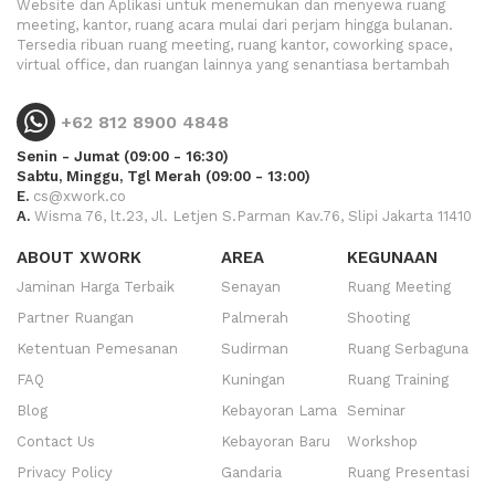
Website dan Aplikasi untuk menemukan dan menyewa ruang
meeting, kantor, ruang acara mulai dari perjam hingga bulanan.
Tersedia ribuan ruang meeting, ruang kantor, coworking space,
virtual office, dan ruangan lainnya yang senantiasa bertambah
+62 812 8900 4848
Senin - Jumat (09:00 - 16:30)
Sabtu, Minggu, Tgl Merah (09:00 - 13:00)
E.
cs@xwork.co
A.
Wisma 76, lt.23, Jl. Letjen S.Parman Kav.76, Slipi Jakarta 11410
ABOUT XWORK
AREA
KEGUNAAN
Jaminan Harga Terbaik
Senayan
Ruang Meeting
Partner Ruangan
Palmerah
Shooting
Ketentuan Pemesanan
Sudirman
Ruang Serbaguna
FAQ
Kuningan
Ruang Training
Blog
Kebayoran Lama
Seminar
Contact Us
Kebayoran Baru
Workshop
Privacy Policy
Gandaria
Ruang Presentasi