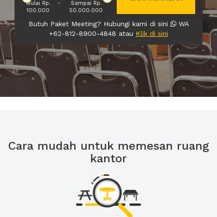
Mulai Rp.
-
Sampai Rp.
100.000
50.000.000
Butuh Paket Meeting? Hubungi kami di sini
WA
+62-812-8900-4848 atau
Klik di sini
Cara mudah untuk memesan ruang
kantor