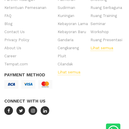
Ketentuan Pemesanan
Sudirman
Ruang Serbaguna
FAQ
Kuningan
Ruang Training
Blog
Kebayoran Lama
Seminar
Contact Us
Kebayoran Baru
Workshop
Privacy Policy
Gandaria
Ruang Presentasi
About Us
Cengkareng
Lihat semua
Career
Pluit
Tempat.com
Cilandak
Lihat semua
PAYMENT METHOD
CONNECT WITH US