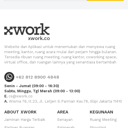
xwork.co
Website dan Aplikasi untuk menemukan dan menyewa ruang
meeting, kantor, ruang acara mulai dari perjam hingga bulanan.
Tersedia ribuan ruang meeting, ruang kantor, coworking space,
virtual office, dan ruangan lainnya yang senantiasa bertambah
+62 812 8900 4848
Senin - Jumat (09:00 - 16:30)
Sabtu, Minggu, Tgl Merah (09:00 - 13:00)
E.
cs@xwork.co
A.
Wisma 76, lt.23, Jl. Letjen S.Parman Kav.76, Slipi Jakarta 11410
ABOUT XWORK
AREA
KEGUNAAN
Jaminan Harga Terbaik
Senayan
Ruang Meeting
Partner Ruangan
Palmerah
Shooting