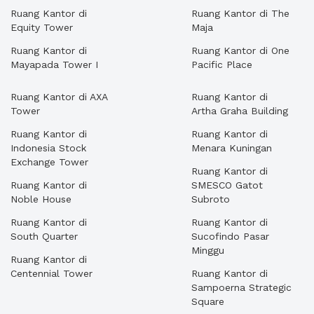
Ruang Kantor di
Ruang Kantor di The
Equity Tower
Maja
Ruang Kantor di
Ruang Kantor di One
Mayapada Tower I
Pacific Place
Ruang Kantor di AXA
Ruang Kantor di
Tower
Artha Graha Building
Ruang Kantor di
Ruang Kantor di
Indonesia Stock
Menara Kuningan
Exchange Tower
Ruang Kantor di
Ruang Kantor di
SMESCO Gatot
Noble House
Subroto
Ruang Kantor di
Ruang Kantor di
South Quarter
Sucofindo Pasar
Minggu
Ruang Kantor di
Centennial Tower
Ruang Kantor di
Sampoerna Strategic
Square