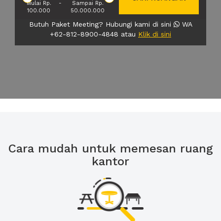
Mulai Rp.
-
Sampai Rp.
100.000
50.000.000
Butuh Paket Meeting? Hubungi kami di sini
WA
+62-812-8900-4848 atau
Klik di sini
Cara mudah untuk memesan ruang
kantor