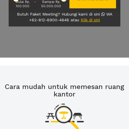
Mulai Rp.
-
Sampai Rp.
100.000
50.000.000
Butuh Paket Meeting? Hubungi kami di sini
WA
+62-812-8900-4848 atau
Klik di sini
Cara mudah untuk memesan ruang
kantor