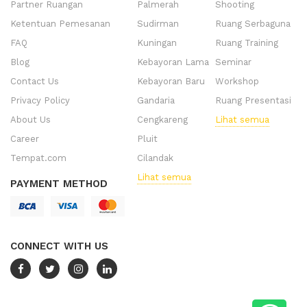
Partner Ruangan
Palmerah
Shooting
Ketentuan Pemesanan
Sudirman
Ruang Serbaguna
FAQ
Kuningan
Ruang Training
Blog
Kebayoran Lama
Seminar
Contact Us
Kebayoran Baru
Workshop
Privacy Policy
Gandaria
Ruang Presentasi
About Us
Cengkareng
Lihat semua
Career
Pluit
Tempat.com
Cilandak
Lihat semua
PAYMENT METHOD
CONNECT WITH US