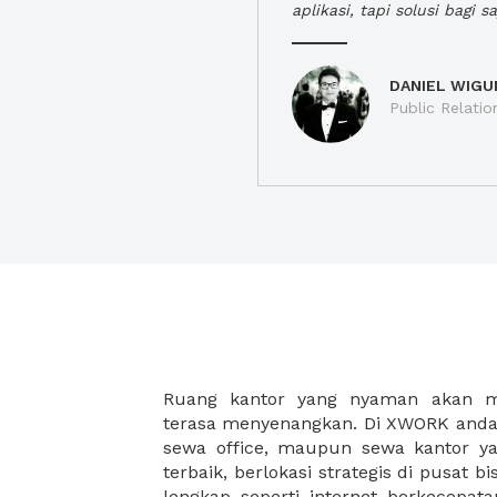
aplikasi, tapi solusi bagi sa
DANIEL WIGU
Public Relatio
Ruang kantor yang nyaman akan 
legalitas usaha baru Anda, seperti sur
terasa menyenangkan. Di XWORK anda 
Perusahaan, Surat Izin Usaha Per
sewa office, maupun sewa kantor yan
pendirian PT maupun akte pendiri
terbaik, berlokasi strategis di pusat bis
Sewa ruang kantor XWORK juga m
lengkap seperti internet berkecepata
kantor Anda, karena anda dapat memi