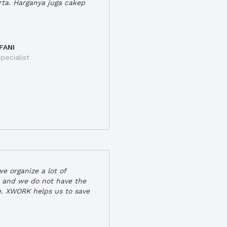
rta. Harganya juga cakep
FANI
pecialist
e organize a lot of
 and we do not have the
e. XWORK helps us to save