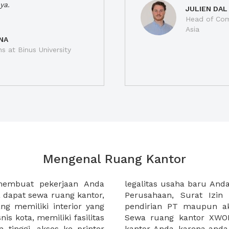
ya.
JULIEN DAL
Head of Com
Asia
NA
ns at Binus University
Mengenal Ruang Kantor
membuat pekerjaan Anda
at domisili, Tanda Domisili
dapat sewa ruang kantor,
dagangan, dan atau akte
g memiliki interior yang
an CV untuk usaha Anda.
nis kota, memiliki fasilitas
empermudah proses sewa
n tinggi, akses ke printer
lih kantor yang akan anda