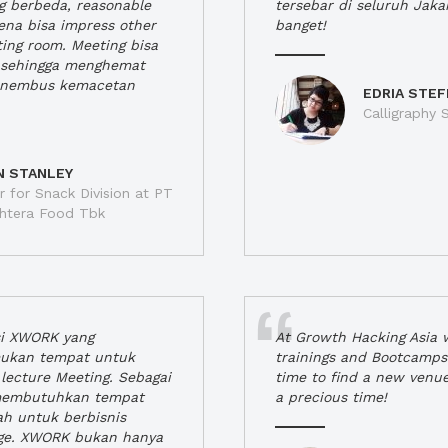
ng berbeda, reasonable
tersebar di seluruh Jaka
rena bisa impress other
banget!
ting room. Meeting bisa
a, sehingga menghemat
enembus kemacetan
EDRIA STEF
Calligraphy S
N STANLEY
 for Snack Division at PT
jahtera Food Tbk
si XWORK yang
At Growth Hacking Asia w
ukan tempat untuk
trainings and Bootcamps
lecture Meeting. Sebagai
time to find a new venu
 membutuhkan tempat
a precious time!
h untuk berbisnis
ge. XWORK bukan hanya