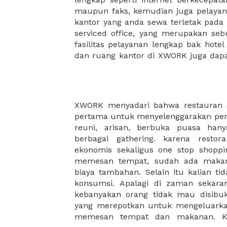
maupun faks, kemudian juga pelayan
sewa, kemudian Anda dapat survey
kantor yang anda sewa terletak pad
kantor Anda, semuanya akan dibuat
serviced office, yang merupakan seb
kantor terbaik Anda, dan juga sewa 
fasilitas pelayanan lengkap bak hotel
dan ruang kantor di XWORK juga da
XWORK menyadari bahwa restauran se
memang dibutuhkan untuk me
pertama untuk menyelenggarakan per
masyarakat yang semakin tinggi. ole
reuni, arisan, berbuka puasa han
telah bekerjasama dengan ratusan
berbagai gathering. karena restor
gathereing anda lebih menyenangkan.
ekonomis sekaligus one stop shopp
khawatir dengan kualitas makanan
memesan tempat, sudah ada makana
tawarkan karena restoran-restoran ya
biaya tambahan. Selain itu kalian t
memiliki standar dan kualitas rasa ya
konsumsi. Apalagi di zaman sekaran
restoran yang kalian inginkan unt
kebanyakan orang tidak mau disibuk
yang merepotkan untuk mengeluark
memesan tempat dan makanan. K