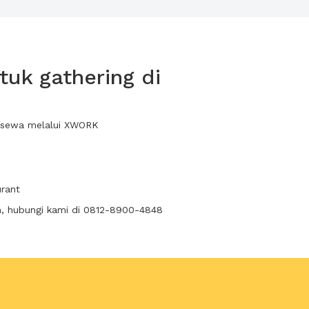
uk gathering di
da sewa melalui XWORK
urant
n, hubungi kami di 0812-8900-4848