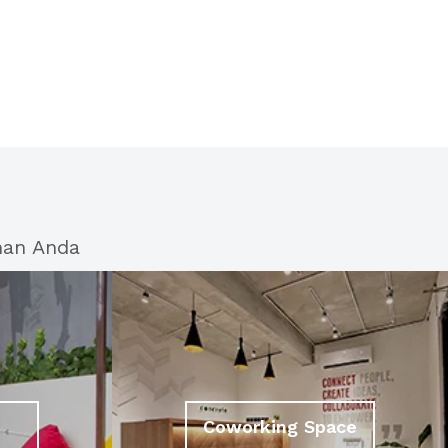
han Anda
Coworking Space