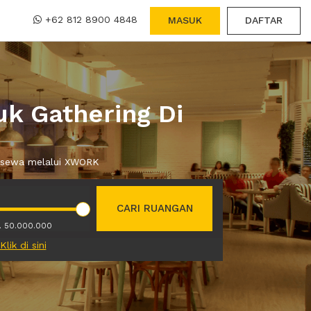
+62 812 8900 4848
MASUK
DAFTAR
k Gathering Di
da sewa melalui XWORK
CARI RUANGAN
. 50.000.000
Klik di sini