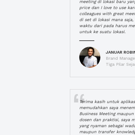
meeting di lokasi baru ya
price dan I love to use ka
colleagues with great mee
di set di lokasi mana saj
waktu dari pada harus m
untuk ke suatu lokasi.
JANUAR ROBI
Brand Manager
Tiga Pilar Se
Terima kasih untuk aplika
memudahkan saya menem
Business Meeting maupun 
dosen dan praktisi, saya
yang nyaman sebagai wada
maupun transfer knowled