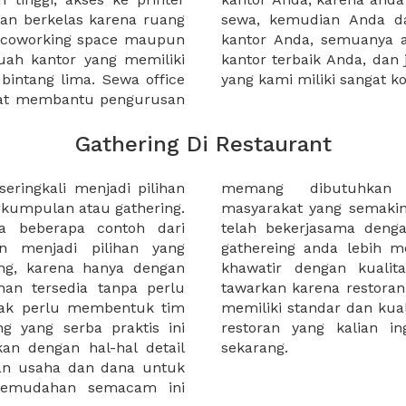
an berkelas karena ruang
 atau mengunjungi calon
a coworking space maupun
 lebih mudah untuk sewa
uah kantor yang memiliki
kantor murah karena harga
 bintang lima. Sewa office
yang kami miliki sangat ko
pat membantu pengurusan
Gathering Di Restaurant
ringkali menjadi pilihan
ngimbangi kesibukan
kumpulan atau gathering.
h karena itu, kami, XWORK
ya beberapa contoh dari
 restoran untuk membuat
an menjadi pilihan yang
 kalian juga tidak perlu
ing, karena hanya dengan
 di restoran yang kami
n tersedia tanpa perlu
ng ada di situs kami telah
idak perlu membentuk tim
ng tidak di ragukan. pesan
g yang serba praktis ini
uk acara gathering anda
an dengan hal-hal detail
sekarang.
an usaha dan dana untuk
emudahan semacam ini