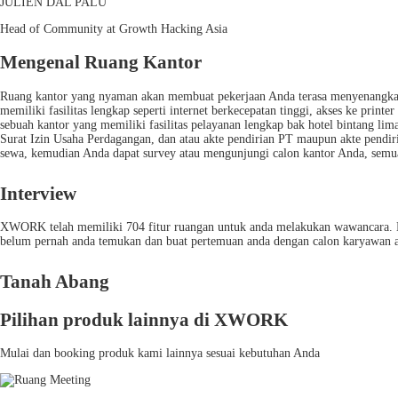
JULIEN DAL PALU
Head of Community at Growth Hacking Asia
Mengenal Ruang Kantor
Ruang kantor yang nyaman akan membuat pekerjaan Anda terasa menyenangkan. D
memiliki fasilitas lengkap seperti internet berkecepatan tinggi, akses ke pri
sebuah kantor yang memiliki fasilitas pelayanan lengkap bak hotel bintang li
Surat Izin Usaha Perdagangan, dan atau akte pendirian PT maupun akte pen
sewa, kemudian Anda dapat survey atau mengunjungi calon kantor Anda, semua
Interview
XWORK telah memiliki 704 fitur ruangan untuk anda melakukan wawancara. D
belum pernah anda temukan dan buat pertemuan anda dengan calon karyawan 
Tanah Abang
Pilihan produk lainnya di XWORK
Mulai dan booking produk kami lainnya sesuai kebutuhan Anda