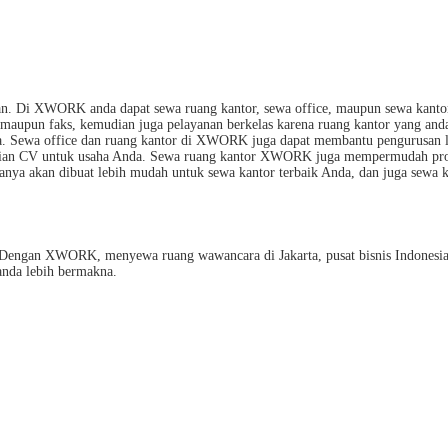
i XWORK anda dapat sewa ruang kantor, sewa office, maupun sewa kantor yang 
nter maupun faks, kemudian juga pelayanan berkelas karena ruang kantor yang a
ma. Sewa office dan ruang kantor di XWORK juga dapat membantu pengurusan leg
dirian CV untuk usaha Anda. Sewa ruang kantor XWORK juga mempermudah pros
nya akan dibuat lebih mudah untuk sewa kantor terbaik Anda, dan juga sewa k
engan XWORK, menyewa ruang wawancara di Jakarta, pusat bisnis Indonesia m
anda lebih bermakna.