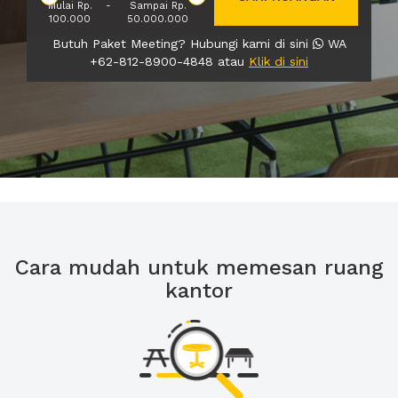
Mulai Rp.
-
Sampai Rp.
100.000
50.000.000
Butuh Paket Meeting? Hubungi kami di sini
WA
+62-812-8900-4848 atau
Klik di sini
Cara mudah untuk memesan ruang
kantor