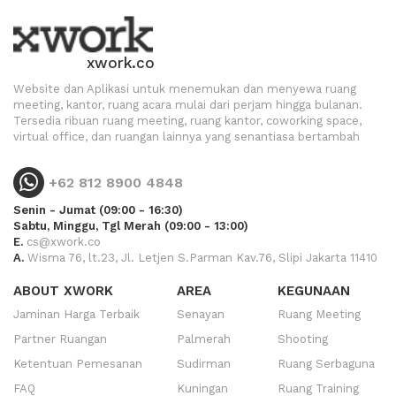
xwork.co
Website dan Aplikasi untuk menemukan dan menyewa ruang
meeting, kantor, ruang acara mulai dari perjam hingga bulanan.
Tersedia ribuan ruang meeting, ruang kantor, coworking space,
virtual office, dan ruangan lainnya yang senantiasa bertambah
+62 812 8900 4848
Senin - Jumat (09:00 - 16:30)
Sabtu, Minggu, Tgl Merah (09:00 - 13:00)
E.
cs@xwork.co
A.
Wisma 76, lt.23, Jl. Letjen S.Parman Kav.76, Slipi Jakarta 11410
ABOUT XWORK
AREA
KEGUNAAN
Jaminan Harga Terbaik
Senayan
Ruang Meeting
Partner Ruangan
Palmerah
Shooting
Ketentuan Pemesanan
Sudirman
Ruang Serbaguna
FAQ
Kuningan
Ruang Training