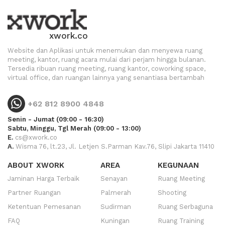
xwork.co
Website dan Aplikasi untuk menemukan dan menyewa ruang
meeting, kantor, ruang acara mulai dari perjam hingga bulanan.
Tersedia ribuan ruang meeting, ruang kantor, coworking space,
virtual office, dan ruangan lainnya yang senantiasa bertambah
+62 812 8900 4848
Senin - Jumat (09:00 - 16:30)
Sabtu, Minggu, Tgl Merah (09:00 - 13:00)
E.
cs@xwork.co
A.
Wisma 76, lt.23, Jl. Letjen S.Parman Kav.76, Slipi Jakarta 11410
ABOUT XWORK
AREA
KEGUNAAN
Jaminan Harga Terbaik
Senayan
Ruang Meeting
Partner Ruangan
Palmerah
Shooting
Ketentuan Pemesanan
Sudirman
Ruang Serbaguna
FAQ
Kuningan
Ruang Training