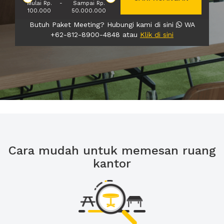
Mulai Rp.
-
Sampai Rp.
100.000
50.000.000
Butuh Paket Meeting? Hubungi kami di sini
WA
+62-812-8900-4848 atau
Klik di sini
Cara mudah untuk memesan ruang
kantor