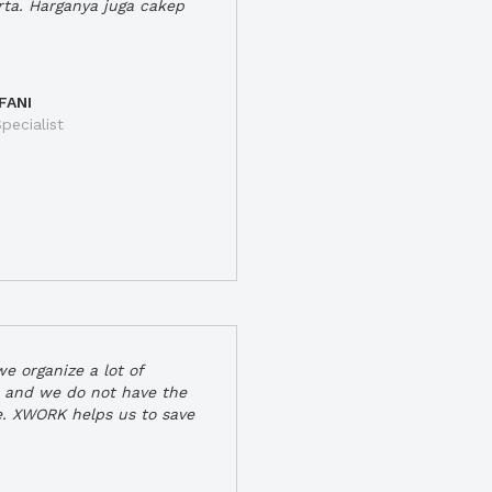
rta. Harganya juga cakep
FANI
pecialist
e organize a lot of
 and we do not have the
e. XWORK helps us to save