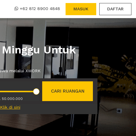
+62 812 8900 4848
MASUK
DAFTAR
 Minggu Untuk
 sewa melalui XWORK
CARI RUANGAN
. 50.000.000
Klik di sini