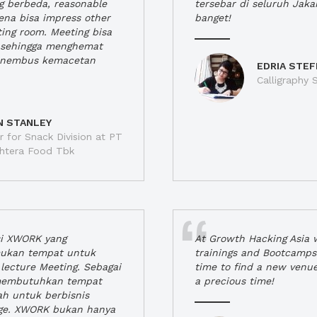
ng berbeda, reasonable
tersebar di seluruh Jaka
rena bisa impress other
banget!
ting room. Meeting bisa
a, sehingga menghemat
enembus kemacetan
EDRIA STEF
Calligraphy S
N STANLEY
 for Snack Division at PT
jahtera Food Tbk
si XWORK yang
At Growth Hacking Asia w
ukan tempat untuk
trainings and Bootcamps
lecture Meeting. Sebagai
time to find a new venu
 membutuhkan tempat
a precious time!
h untuk berbisnis
ge. XWORK bukan hanya