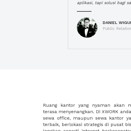
aplikasi, tapi solusi bagi sa
DANIEL WIGU
Public Relatio
Ruang kantor yang nyaman akan 
legalitas usaha baru Anda, seperti sur
terasa menyenangkan. Di XWORK anda 
Perusahaan, Surat Izin Usaha Per
sewa office, maupun sewa kantor yan
pendirian PT maupun akte pendiri
terbaik, berlokasi strategis di pusat bis
Sewa ruang kantor XWORK juga m
lengkap seperti internet berkecepata
kantor Anda, karena anda dapat memi