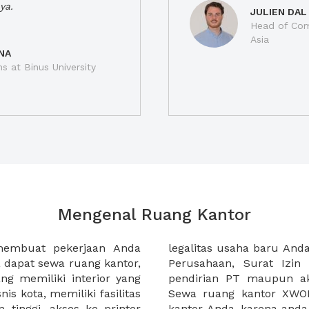
ya.
JULIEN DAL
Head of Com
Asia
NA
ns at Binus University
Mengenal Ruang Kantor
membuat pekerjaan Anda
at domisili, Tanda Domisili
dapat sewa ruang kantor,
dagangan, dan atau akte
g memiliki interior yang
an CV untuk usaha Anda.
nis kota, memiliki fasilitas
empermudah proses sewa
n tinggi, akses ke printer
lih kantor yang akan anda