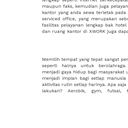
maupun faks, kemudian juga pelayan
sewa, kemudian Anda dapat survey
kantor yang anda sewa terletak pad
kantor Anda, semuanya akan dibuat
serviced office, yang merupakan seb
kantor terbaik Anda, dan juga sewa 
fasilitas pelayanan lengkap bak hotel
dan ruang kantor di XWORK juga da
Memilih tempat yang tepat sangat pe
Untungnya, kami memiliki variasi
seperti halnya untuk berolahraga
gunakan mulai dari indoor ataupu
menjadi gaya hidup bagi masyarakat 
dengan olahraga apa yang akan anda l
menjadi impian bagi setiap manusi
aktivitas rutin setiap harinya. Apa saj
lakukan? Aerobik, gym, futsal, 