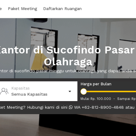
e
Paket Meeting
Daftarkan Ruangan
antor di Sucofindo Pasar
Olahraga
antor di sucofindo pasar minggu untuk olahraga yang dapat anda
Harga per Bulan
Kapasitas
Semua Kapasitas
Mulai Rp. 100.000
-
Sampai Rp
et Meeting? Hubungi kami di sini
WA +62-812-8900-4848 atau