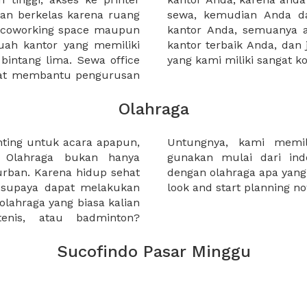
an berkelas karena ruang
 atau mengunjungi calon
a coworking space maupun
 lebih mudah untuk sewa
uah kantor yang memiliki
kantor murah karena harga
 bintang lima. Sewa office
yang kami miliki sangat ko
pat membantu pengurusan
Olahraga
nting untuk acara apapun,
 pilian yang dapat anda
. Olahraga bukan hanya
n outdoor, menyesuaikan
urban. Karena hidup sehat
akukan. So, why not take a
a supaya dapat melakukan
look and start planning no
a olahraga yang biasa kalian
tenis, atau badminton?
Sucofindo Pasar Minggu