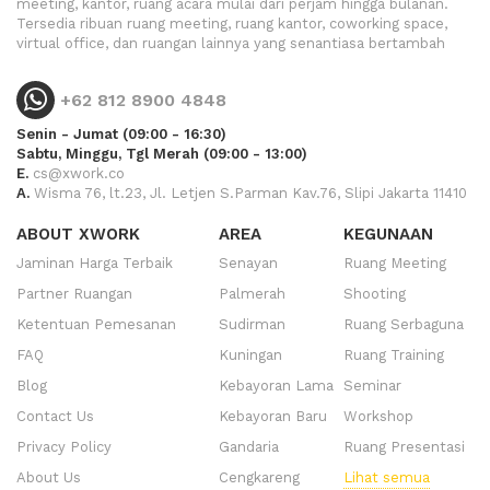
meeting, kantor, ruang acara mulai dari perjam hingga bulanan.
Tersedia ribuan ruang meeting, ruang kantor, coworking space,
virtual office, dan ruangan lainnya yang senantiasa bertambah
+62 812 8900 4848
Senin - Jumat (09:00 - 16:30)
Sabtu, Minggu, Tgl Merah (09:00 - 13:00)
E.
cs@xwork.co
A.
Wisma 76, lt.23, Jl. Letjen S.Parman Kav.76, Slipi Jakarta 11410
ABOUT XWORK
AREA
KEGUNAAN
Jaminan Harga Terbaik
Senayan
Ruang Meeting
Partner Ruangan
Palmerah
Shooting
Ketentuan Pemesanan
Sudirman
Ruang Serbaguna
FAQ
Kuningan
Ruang Training
Blog
Kebayoran Lama
Seminar
Contact Us
Kebayoran Baru
Workshop
Privacy Policy
Gandaria
Ruang Presentasi
About Us
Cengkareng
Lihat semua