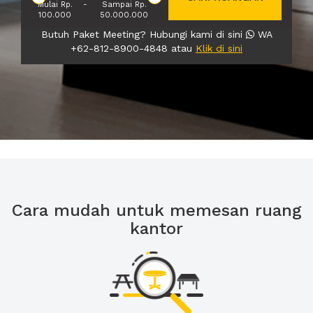
Mulai Rp.
-
Sampai Rp.
100.000
50.000.000
Butuh Paket Meeting? Hubungi kami di sini
WA
+62-812-8900-4848 atau
Klik di sini
Cara mudah untuk memesan ruang
kantor