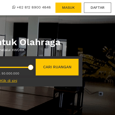
+62 812 8900 4848
MASUK
DAFTAR
ntuk Olahraga
 melalui XWORK
CARI RUANGAN
. 50.000.000
Klik di sini