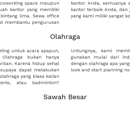
a coworking space maupun
 lebih mudah untuk sewa
uah kantor yang memiliki
kantor murah karena harga
 bintang lima. Sewa office
yang kami miliki sangat ko
pat membantu pengurusan
Olahraga
nting untuk acara apapun,
 pilian yang dapat anda
. Olahraga bukan hanya
n outdoor, menyesuaikan
urban. Karena hidup sehat
akukan. So, why not take a
a supaya dapat melakukan
look and start planning no
a olahraga yang biasa kalian
tenis, atau badminton?
Sawah Besar