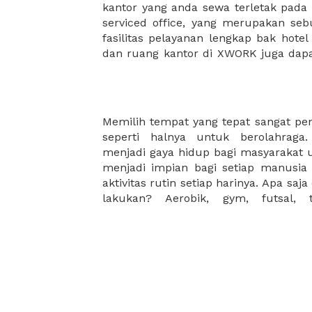
kantor yang anda sewa terletak pad
kantor Anda, semuanya akan dibuat
serviced office, yang merupakan seb
kantor terbaik Anda, dan juga sewa 
fasilitas pelayanan lengkap bak hotel
dan ruang kantor di XWORK juga da
Memilih tempat yang tepat sangat pe
Untungnya, kami memiliki variasi
seperti halnya untuk berolahraga
gunakan mulai dari indoor ataupu
menjadi gaya hidup bagi masyarakat 
dengan olahraga apa yang akan anda l
menjadi impian bagi setiap manusi
aktivitas rutin setiap harinya. Apa saj
lakukan? Aerobik, gym, futsal, 