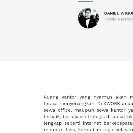
DANIEL WIGU
Public Relatio
Ruang kantor yang nyaman akan 
legalitas usaha baru Anda, seperti sur
terasa menyenangkan. Di XWORK anda 
Perusahaan, Surat Izin Usaha Per
sewa office, maupun sewa kantor yan
pendirian PT maupun akte pendiri
terbaik, berlokasi strategis di pusat bis
Sewa ruang kantor XWORK juga m
lengkap seperti internet berkecepata
kantor Anda, karena anda dapat memi
maupun faks, kemudian juga pelayan
sewa, kemudian Anda dapat survey