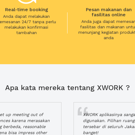
Real-time booking
Pesan makanan dan
fasilitas online
Anda dapat melakukan
Anda juga dapat memesa
emesanan 24/7 tanpa perlu
fasilitas dan makanan untu
melakukan konfirmasi
menunjang kegiatan produkt
tambahan
anda
Apa kata mereka tentang XWORK ?
t up meeting out of
XWORK aplikasinya sang
iences karena merasakan
digunakan. Pilihan ruan
ng berbeda, reasonable
tersebar di seluruh Jaka
rena bisa impress other
banget!