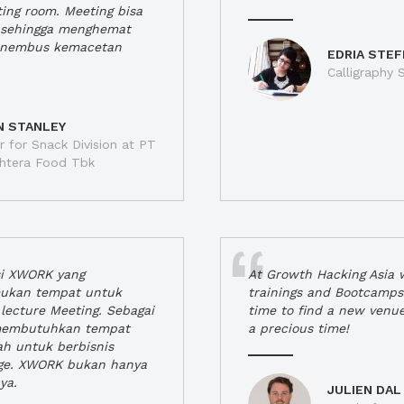
ting room. Meeting bisa
a, sehingga menghemat
enembus kemacetan
EDRIA STEF
Calligraphy S
N STANLEY
 for Snack Division at PT
jahtera Food Tbk
si XWORK yang
At Growth Hacking Asia w
ukan tempat untuk
trainings and Bootcamps
lecture Meeting. Sebagai
time to find a new venu
 membutuhkan tempat
a precious time!
h untuk berbisnis
ge. XWORK bukan hanya
ya.
JULIEN DAL