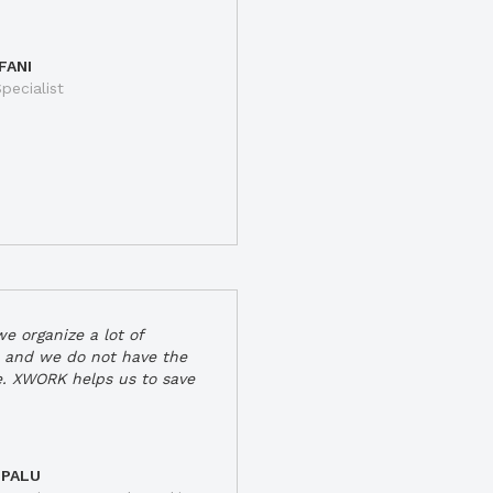
FANI
pecialist
e organize a lot of
 and we do not have the
e. XWORK helps us to save
 PALU