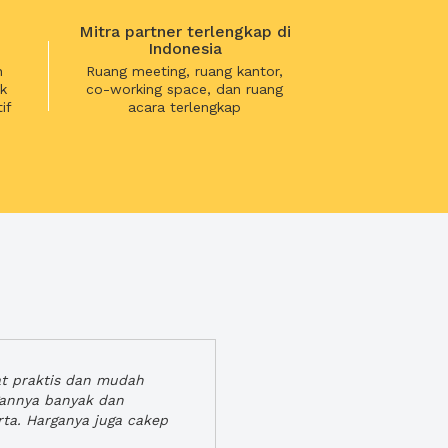
Mitra partner terlengkap di
Indonesia
n
Ruang meeting, ruang kantor,
k
co-working space, dan ruang
if
acara terlengkap
at praktis dan mudah
gannya banyak dan
rta. Harganya juga cakep