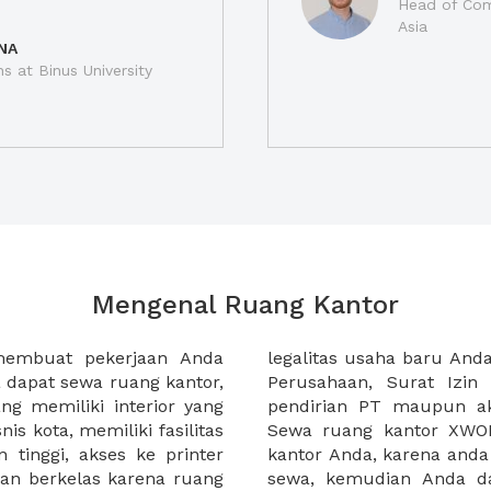
Head of Com
Asia
NA
ns at Binus University
Mengenal Ruang Kantor
membuat pekerjaan Anda
at domisili, Tanda Domisili
dapat sewa ruang kantor,
dagangan, dan atau akte
g memiliki interior yang
an CV untuk usaha Anda.
nis kota, memiliki fasilitas
empermudah proses sewa
n tinggi, akses ke printer
lih kantor yang akan anda
an berkelas karena ruang
 atau mengunjungi calon