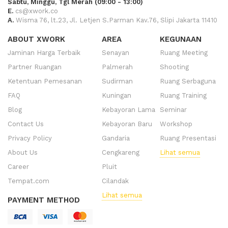
Sabtu, Minggu, Tgl Merah (09:00 - 13:00)
E.
cs@xwork.co
A.
Wisma 76, lt.23, Jl. Letjen S.Parman Kav.76, Slipi Jakarta 11410
ABOUT XWORK
AREA
KEGUNAAN
Jaminan Harga Terbaik
Senayan
Ruang Meeting
Partner Ruangan
Palmerah
Shooting
Ketentuan Pemesanan
Sudirman
Ruang Serbaguna
FAQ
Kuningan
Ruang Training
Blog
Kebayoran Lama
Seminar
Contact Us
Kebayoran Baru
Workshop
Privacy Policy
Gandaria
Ruang Presentasi
About Us
Cengkareng
Lihat semua
Career
Pluit
Tempat.com
Cilandak
Lihat semua
PAYMENT METHOD