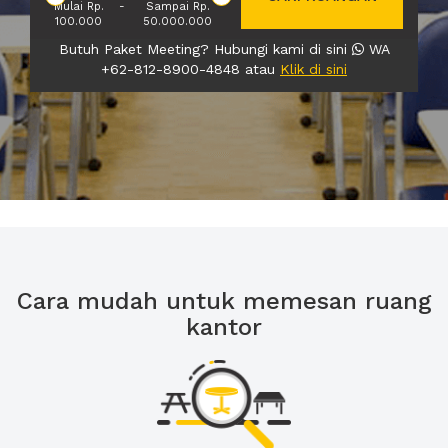
Mulai Rp.
-
Sampai Rp.
100.000
50.000.000
Butuh Paket Meeting? Hubungi kami di sini
WA
+62-812-8900-4848 atau
Klik di sini
Cara mudah untuk memesan ruang
kantor