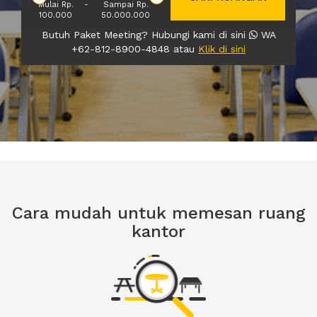
Mulai Rp.
-
Sampai Rp.
100.000
50.000.000
Butuh Paket Meeting? Hubungi kami di sini
WA
+62-812-8900-4848 atau
Klik di sini
Cara mudah untuk memesan ruang
kantor