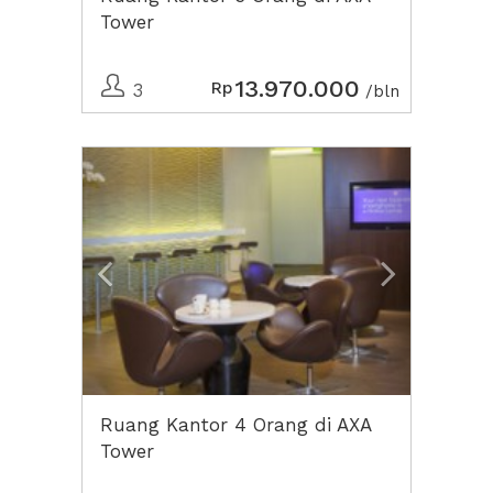
Tower
13.970.000
Rp
3
/bln
Previous
Next2
Ruang Kantor 4 Orang di AXA
Tower