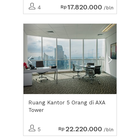
17.820.000
Rp
4
/bln
Previous
Next2
Ruang Kantor 5 Orang di AXA
Tower
22.220.000
Rp
5
/bln