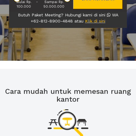
Mulai Rp.
-
Sampai Rp.
100.000
50.000.000
Butuh Paket Meeting? Hubungi kami di sini
WA
+62-812-8900-4848 atau
Klik di sini
Cara mudah untuk memesan ruang
kantor