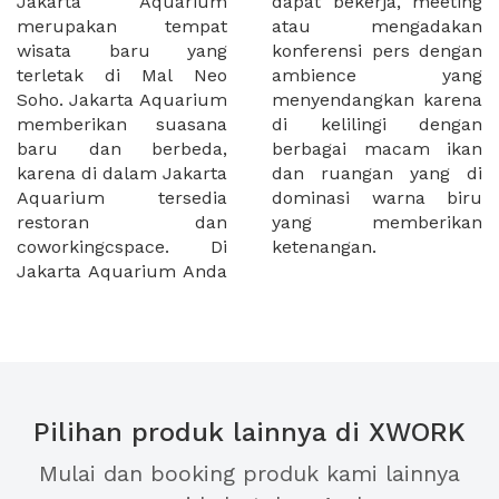
Jakarta Aquarium
dapat bekerja, meeting
merupakan tempat
atau mengadakan
wisata baru yang
konferensi pers dengan
terletak di Mal Neo
ambience yang
Soho. Jakarta Aquarium
menyendangkan karena
memberikan suasana
di kelilingi dengan
baru dan berbeda,
berbagai macam ikan
karena di dalam Jakarta
dan ruangan yang di
Aquarium tersedia
dominasi warna biru
restoran dan
yang memberikan
coworkingcspace. Di
ketenangan.
Jakarta Aquarium Anda
Pilihan produk lainnya di XWORK
Mulai dan booking produk kami lainnya