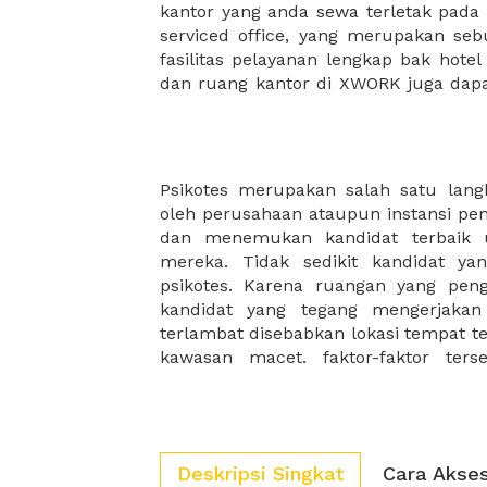
kantor yang anda sewa terletak pad
kantor Anda, semuanya akan dibuat
serviced office, yang merupakan seb
kantor terbaik Anda, dan juga sewa 
fasilitas pelayanan lengkap bak hotel
dan ruang kantor di XWORK juga da
Psikotes merupakan salah satu lang
mental dan konsentrasi para kan
oleh perusahaan ataupun instansi pe
karyawan terbaik, anda perlu meren
dan menemukan kandidat terbaik 
untuk setiap tahap nya. Nah, anda 
mereka. Tidak sedikit kandidat ya
kami dapat membantu anda memper
psikotes. Karena ruangan yang pen
fasilitas dan lokasi terbaik. ini ak
kandidat yang tegang mengerjakan
terlambat disebabkan lokasi tempat te
kawasan macet. faktor-faktor ter
Deskripsi Singkat
Cara Akse