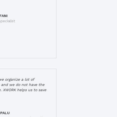
FANI
pecialist
e organize a lot of
 and we do not have the
e. XWORK helps us to save
 PALU