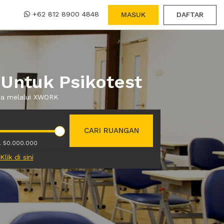
+62 812 8900 4848
MASUK
DAFTAR
Untuk Psikotest
ewa melalui XWORK
CARI RUANGAN
. 50.000.000
Klik di sini