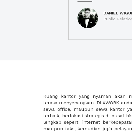
DANIEL WIGU
Public Relatio
Ruang kantor yang nyaman akan 
legalitas usaha baru Anda, seperti sur
terasa menyenangkan. Di XWORK anda 
Perusahaan, Surat Izin Usaha Per
sewa office, maupun sewa kantor yan
pendirian PT maupun akte pendiri
terbaik, berlokasi strategis di pusat bis
Sewa ruang kantor XWORK juga m
lengkap seperti internet berkecepata
kantor Anda, karena anda dapat memi
maupun faks, kemudian juga pelayan
sewa, kemudian Anda dapat survey