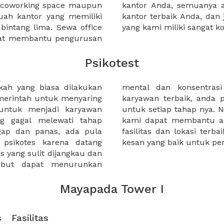
a coworking space maupun
 lebih mudah untuk sewa
uah kantor yang memiliki
kantor murah karena harga
 bintang lima. Sewa office
yang kami miliki sangat ko
pat membantu pengurusan
Psikotest
kah yang biasa dilakukan
didat. untuk menemukan
merintah untuk menyaring
canakanyang terbaik pula
untuk menjadi karyawan
dapat menggunakan XWORK.
ng gagal melewati tahap
siapkan ruangan dengan
gap dan panas, ada pula
an memberikan branding dan
 psikotes karena datang
kesan yang baik untuk pe
s yang sulit dijangkau dan
sebut dapat menurunkan
Mayapada Tower I
s
Fasilitas