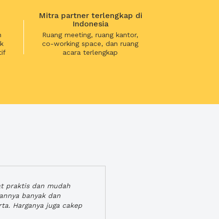
Mitra partner terlengkap di
Indonesia
n
Ruang meeting, ruang kantor,
k
co-working space, dan ruang
if
acara terlengkap
at praktis dan mudah
gannya banyak dan
rta. Harganya juga cakep