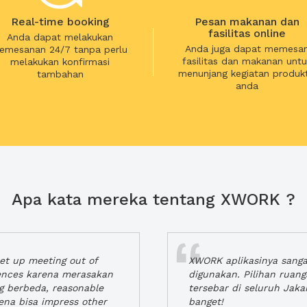
Real-time booking
Pesan makanan dan
fasilitas online
Anda dapat melakukan
Anda juga dapat memesa
emesanan 24/7 tanpa perlu
fasilitas dan makanan untu
melakukan konfirmasi
menunjang kegiatan produkt
tambahan
anda
Apa kata mereka tentang XWORK ?
t up meeting out of
XWORK aplikasinya sang
iences karena merasakan
digunakan. Pilihan ruan
ng berbeda, reasonable
tersebar di seluruh Jaka
rena bisa impress other
banget!