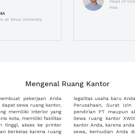
Head of Com
Asia
NA
ns at Binus University
Mengenal Ruang Kantor
membuat pekerjaan Anda
at domisili, Tanda Domisili
dapat sewa ruang kantor,
dagangan, dan atau akte
g memiliki interior yang
an CV untuk usaha Anda.
nis kota, memiliki fasilitas
empermudah proses sewa
n tinggi, akses ke printer
lih kantor yang akan anda
an berkelas karena ruang
 atau mengunjungi calon