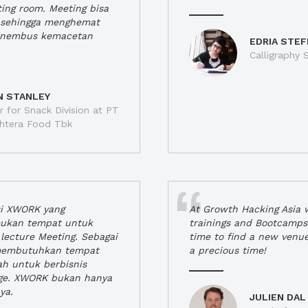
ting room. Meeting bisa
a, sehingga menghemat
enembus kemacetan
EDRIA STEF
Calligraphy S
N STANLEY
 for Snack Division at PT
jahtera Food Tbk
si XWORK yang
At Growth Hacking Asia w
ukan tempat untuk
trainings and Bootcamps
lecture Meeting. Sebagai
time to find a new venu
 membutuhkan tempat
a precious time!
h untuk berbisnis
ge. XWORK bukan hanya
ya.
JULIEN DAL