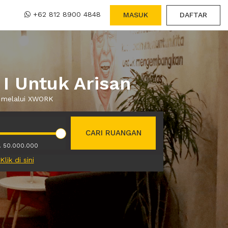
+62 812 8900 4848
MASUK
DAFTAR
I Untuk Arisan
a melalui XWORK
CARI RUANGAN
. 50.000.000
Klik di sini