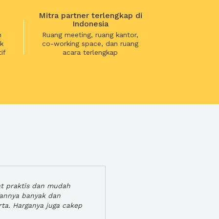
Mitra partner terlengkap di
Indonesia
n
Ruang meeting, ruang kantor,
k
co-working space, dan ruang
if
acara terlengkap
at praktis dan mudah
gannya banyak dan
rta. Harganya juga cakep