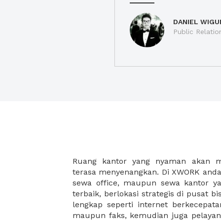
DANIEL WIGU
Public Relatio
Ruang kantor yang nyaman akan 
legalitas usaha baru Anda, seperti sur
terasa menyenangkan. Di XWORK anda 
Perusahaan, Surat Izin Usaha Per
sewa office, maupun sewa kantor yan
pendirian PT maupun akte pendiri
terbaik, berlokasi strategis di pusat bis
Sewa ruang kantor XWORK juga m
lengkap seperti internet berkecepata
kantor Anda, karena anda dapat memi
maupun faks, kemudian juga pelayan
sewa, kemudian Anda dapat survey