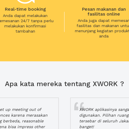
Real-time booking
Pesan makanan dan
fasilitas online
Anda dapat melakukan
Anda juga dapat memesa
emesanan 24/7 tanpa perlu
fasilitas dan makanan untu
melakukan konfirmasi
menunjang kegiatan produkt
tambahan
anda
Apa kata mereka tentang XWORK ?
t up meeting out of
XWORK aplikasinya sang
iences karena merasakan
digunakan. Pilihan ruan
ng berbeda, reasonable
tersebar di seluruh Jaka
rena bisa impress other
banget!