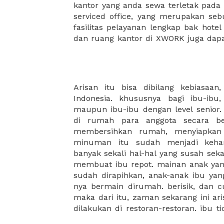
kantor yang anda sewa terletak pad
kantor Anda, semuanya akan dibuat
serviced office, yang merupakan seb
kantor terbaik Anda, dan juga sewa 
fasilitas pelayanan lengkap bak hotel
dan ruang kantor di XWORK juga da
Arisan itu bisa dibilang kebiasaan,
atau memesan catering dalam jumlah 
Indonesia. khususnya bagi ibu-ibu
restoran biasanya terdapat juga pengu
maupun ibu-ibu dengan level senior. 
memesan jauh-jauh hari untuk jumla
di rumah para anggota secara ber
jika restoran langganan ibu sudah ful
membersihkan rumah, menyiapkan
mencari alternatif option dengan te
minuman itu sudah menjadi keha
sesuai dengan hati ibu. nah, ibu ha
banyak sekali hal-hal yang susah sek
membantu kebutuhan ibu untuk melak
membuat ibu repot. mainan anak yan
masukan hari dan waktunya, pax untu
sudah dirapihkan, anak-anak ibu y
arisan.. dan semuanya akan muncul di
nya bermain dirumah. berisik, dan
pilihan tempat yang sesuai dengan pi
maka dari itu, zaman sekarang ini ar
dilakukan di restoran-restoran. ibu 