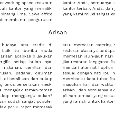
a coworking space maupun
 lebih mudah untuk sewa
uah kantor yang memiliki
kantor murah karena harga
 bintang lima. Sewa office
yang kami miliki sangat ko
pat membantu pengurusan
Arisan
 budaya, atau tradisi di
besar. tapi di restoran-
, baik itu ibu-ibu muda
njung yang lain, ibu harus
arisan acapkali dilakukan
h orang yang banyak. dan
gilir setiap bulan nya.
l booked, ibu bisa bingung
 makanan, cemilan dan
mpat dan harga menu yang
rusan. padahal dirumah
rus tahu jika XWORK dapat
ali di bersihkan dan cukup
ukan arisan. ibu tinggal
g terus berserakan meski
k anggota yang akan ikut
ang mengajak teman-teman
 layar hape ibu. pilihan-
 cukup menggangu bukan?
lihan paket dan juga harga
isan sudah sangat populer
yang ramah untuk kantong
tidak perlu repot memasak