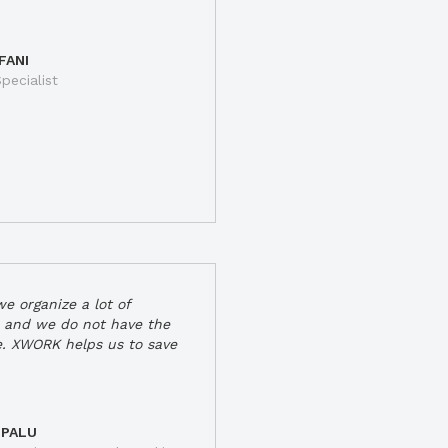
FANI
pecialist
e organize a lot of
 and we do not have the
e. XWORK helps us to save
 PALU