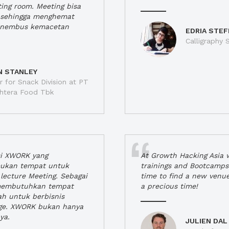
ting room. Meeting bisa
a, sehingga menghemat
enembus kemacetan
EDRIA STEF
Calligraphy S
N STANLEY
 for Snack Division at PT
jahtera Food Tbk
si XWORK yang
At Growth Hacking Asia w
ukan tempat untuk
trainings and Bootcamps
lecture Meeting. Sebagai
time to find a new venu
 membutuhkan tempat
a precious time!
h untuk berbisnis
ge. XWORK bukan hanya
ya.
JULIEN DAL