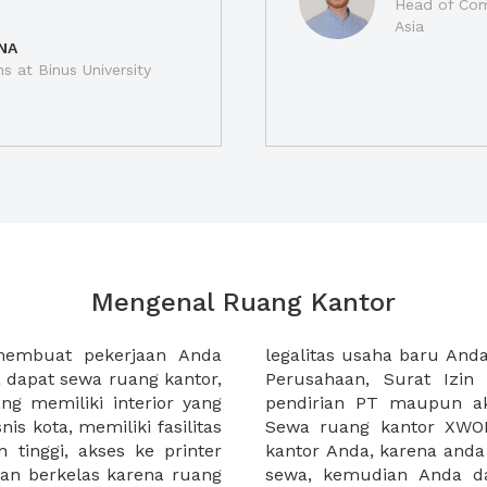
Head of Com
Asia
NA
ns at Binus University
Mengenal Ruang Kantor
membuat pekerjaan Anda
at domisili, Tanda Domisili
dapat sewa ruang kantor,
dagangan, dan atau akte
g memiliki interior yang
an CV untuk usaha Anda.
nis kota, memiliki fasilitas
empermudah proses sewa
n tinggi, akses ke printer
lih kantor yang akan anda
an berkelas karena ruang
 atau mengunjungi calon