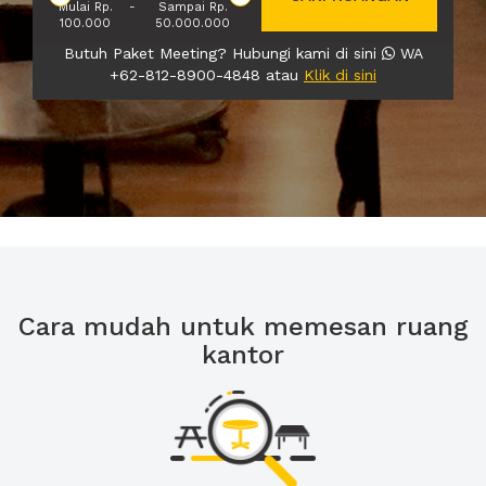
Mulai Rp.
-
Sampai Rp.
100.000
50.000.000
Butuh Paket Meeting? Hubungi kami di sini
WA
+62-812-8900-4848 atau
Klik di sini
Cara mudah untuk memesan ruang
kantor