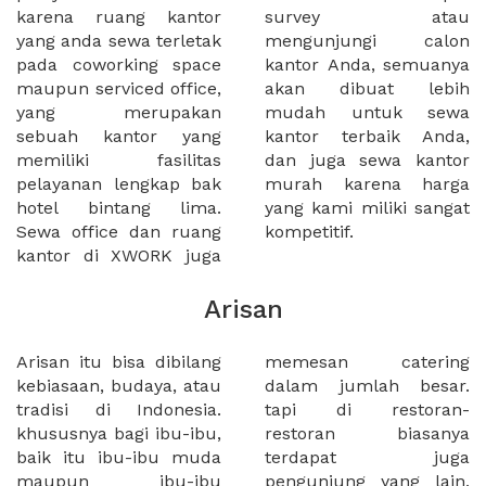
karena ruang kantor
survey atau
yang anda sewa terletak
mengunjungi calon
pada coworking space
kantor Anda, semuanya
maupun serviced office,
akan dibuat lebih
yang merupakan
mudah untuk sewa
sebuah kantor yang
kantor terbaik Anda,
memiliki fasilitas
dan juga sewa kantor
pelayanan lengkap bak
murah karena harga
hotel bintang lima.
yang kami miliki sangat
Sewa office dan ruang
kompetitif.
kantor di XWORK juga
Arisan
Arisan itu bisa dibilang
memesan catering
kebiasaan, budaya, atau
dalam jumlah besar.
tradisi di Indonesia.
tapi di restoran-
khususnya bagi ibu-ibu,
restoran biasanya
baik itu ibu-ibu muda
terdapat juga
maupun ibu-ibu
pengunjung yang lain,