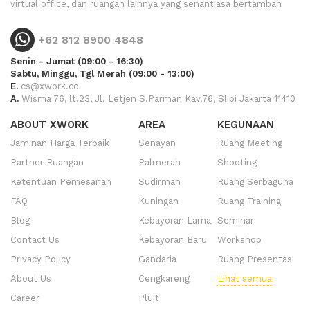
virtual office, dan ruangan lainnya yang senantiasa bertambah
+62 812 8900 4848
Senin - Jumat (09:00 - 16:30)
Sabtu, Minggu, Tgl Merah (09:00 - 13:00)
E.
cs@xwork.co
A.
Wisma 76, lt.23, Jl. Letjen S.Parman Kav.76, Slipi Jakarta 11410
ABOUT XWORK
AREA
KEGUNAAN
Jaminan Harga Terbaik
Senayan
Ruang Meeting
Partner Ruangan
Palmerah
Shooting
Ketentuan Pemesanan
Sudirman
Ruang Serbaguna
FAQ
Kuningan
Ruang Training
Blog
Kebayoran Lama
Seminar
Contact Us
Kebayoran Baru
Workshop
Privacy Policy
Gandaria
Ruang Presentasi
About Us
Cengkareng
Lihat semua
Career
Pluit