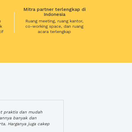
Mitra partner terlengkap di
Indonesia
n
Ruang meeting, ruang kantor,
k
co-working space, dan ruang
if
acara terlengkap
at praktis dan mudah
gannya banyak dan
rta. Harganya juga cakep