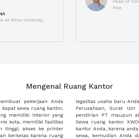
Head of Com
Asia
NA
ns at Binus University
Mengenal Ruang Kantor
membuat pekerjaan Anda
at domisili, Tanda Domisili
dapat sewa ruang kantor,
dagangan, dan atau akte
g memiliki interior yang
an CV untuk usaha Anda.
nis kota, memiliki fasilitas
empermudah proses sewa
n tinggi, akses ke printer
lih kantor yang akan anda
an berkelas karena ruang
 atau mengunjungi calon