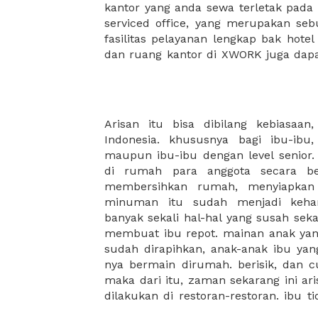
kantor yang anda sewa terletak pad
kantor Anda, semuanya akan dibuat
serviced office, yang merupakan seb
kantor terbaik Anda, dan juga sewa 
fasilitas pelayanan lengkap bak hotel
dan ruang kantor di XWORK juga da
Arisan itu bisa dibilang kebiasaan,
atau memesan catering dalam jumlah 
Indonesia. khususnya bagi ibu-ibu
restoran biasanya terdapat juga pengu
maupun ibu-ibu dengan level senior. 
memesan jauh-jauh hari untuk jumla
di rumah para anggota secara ber
jika restoran langganan ibu sudah ful
membersihkan rumah, menyiapkan
mencari alternatif option dengan te
minuman itu sudah menjadi keha
sesuai dengan hati ibu. nah, ibu ha
banyak sekali hal-hal yang susah sek
membantu kebutuhan ibu untuk melak
membuat ibu repot. mainan anak yan
masukan hari dan waktunya, pax untu
sudah dirapihkan, anak-anak ibu y
arisan.. dan semuanya akan muncul di
nya bermain dirumah. berisik, dan
pilihan tempat yang sesuai dengan pi
maka dari itu, zaman sekarang ini ar
dilakukan di restoran-restoran. ibu 