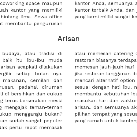
a coworking space maupun
 lebih mudah untuk sewa
uah kantor yang memiliki
kantor murah karena harga
 bintang lima. Sewa office
yang kami miliki sangat ko
pat membantu pengurusan
Arisan
 budaya, atau tradisi di
besar. tapi di restoran-
, baik itu ibu-ibu muda
njung yang lain, ibu harus
arisan acapkali dilakukan
h orang yang banyak. dan
gilir setiap bulan nya.
l booked, ibu bisa bingung
 makanan, cemilan dan
mpat dan harga menu yang
rusan. padahal dirumah
rus tahu jika XWORK dapat
ali di bersihkan dan cukup
ukan arisan. ibu tinggal
g terus berserakan meski
k anggota yang akan ikut
ang mengajak teman-teman
 layar hape ibu. pilihan-
 cukup menggangu bukan?
lihan paket dan juga harga
isan sudah sangat populer
yang ramah untuk kantong
tidak perlu repot memasak