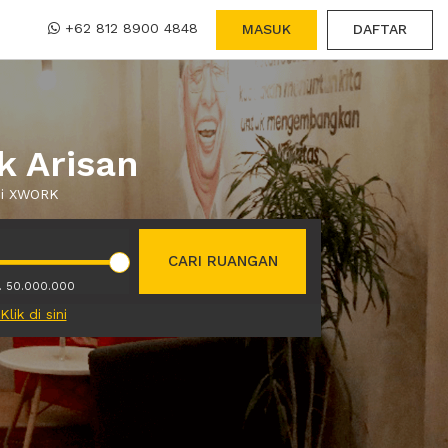
+62 812 8900 4848
MASUK
DAFTAR
k Arisan
lui XWORK
CARI RUANGAN
. 50.000.000
Klik di sini