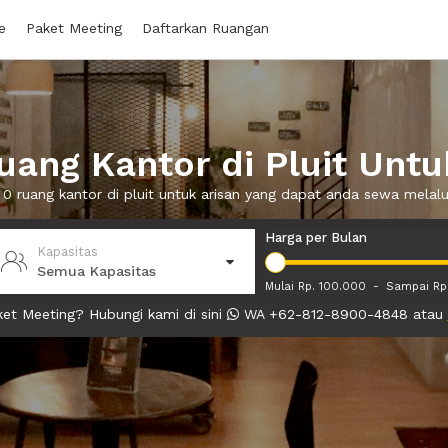
e
Paket Meeting
Daftarkan Ruangan
ang Kantor di Pluit Untu
 0 ruang kantor di pluit untuk arisan yang dapat anda sewa mela
Harga per Bulan
Kapasitas
Semua Kapasitas
Mulai Rp. 100.000
-
Sampai Rp
et Meeting? Hubungi kami di sini
WA +62-812-8900-4848 atau