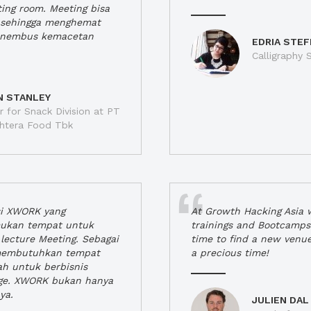
ting room. Meeting bisa
a, sehingga menghemat
enembus kemacetan
EDRIA STEF
Calligraphy S
N STANLEY
 for Snack Division at PT
jahtera Food Tbk
si XWORK yang
At Growth Hacking Asia w
ukan tempat untuk
trainings and Bootcamps
lecture Meeting. Sebagai
time to find a new venu
 membutuhkan tempat
a precious time!
h untuk berbisnis
ge. XWORK bukan hanya
ya.
JULIEN DAL