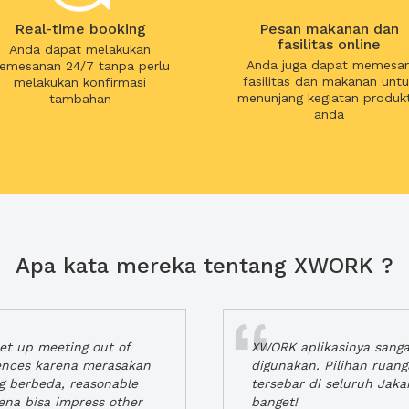
Real-time booking
Pesan makanan dan
fasilitas online
Anda dapat melakukan
Anda juga dapat memesa
emesanan 24/7 tanpa perlu
fasilitas dan makanan untu
melakukan konfirmasi
menunjang kegiatan produkt
tambahan
anda
Apa kata mereka tentang XWORK ?
t up meeting out of
XWORK aplikasinya sang
iences karena merasakan
digunakan. Pilihan ruan
ng berbeda, reasonable
tersebar di seluruh Jaka
rena bisa impress other
banget!