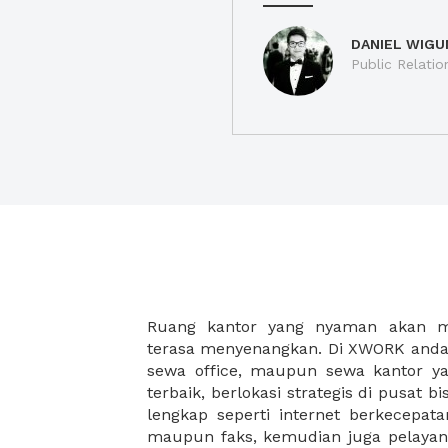
DANIEL WIGU
Public Relatio
Ruang kantor yang nyaman akan 
legalitas usaha baru Anda, seperti sur
terasa menyenangkan. Di XWORK anda 
Perusahaan, Surat Izin Usaha Per
sewa office, maupun sewa kantor yan
pendirian PT maupun akte pendiri
terbaik, berlokasi strategis di pusat bis
Sewa ruang kantor XWORK juga m
lengkap seperti internet berkecepata
kantor Anda, karena anda dapat memi
maupun faks, kemudian juga pelayan
sewa, kemudian Anda dapat survey