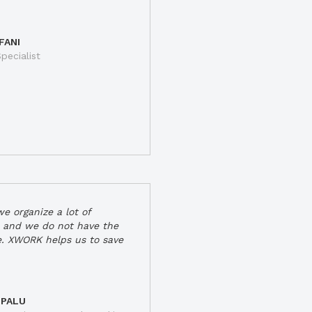
FANI
pecialist
e organize a lot of
 and we do not have the
e. XWORK helps us to save
 PALU