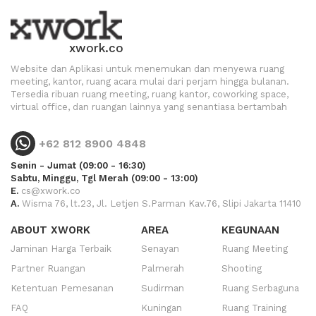
xwork.co
Website dan Aplikasi untuk menemukan dan menyewa ruang
meeting, kantor, ruang acara mulai dari perjam hingga bulanan.
Tersedia ribuan ruang meeting, ruang kantor, coworking space,
virtual office, dan ruangan lainnya yang senantiasa bertambah
+62 812 8900 4848
Senin - Jumat (09:00 - 16:30)
Sabtu, Minggu, Tgl Merah (09:00 - 13:00)
E.
cs@xwork.co
A.
Wisma 76, lt.23, Jl. Letjen S.Parman Kav.76, Slipi Jakarta 11410
ABOUT XWORK
AREA
KEGUNAAN
Jaminan Harga Terbaik
Senayan
Ruang Meeting
Partner Ruangan
Palmerah
Shooting
Ketentuan Pemesanan
Sudirman
Ruang Serbaguna
FAQ
Kuningan
Ruang Training