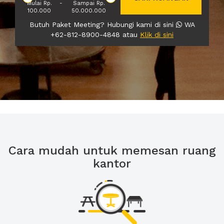
Mulai Rp.
-
Sampai Rp.
100.000
50.000.000
Butuh Paket Meeting? Hubungi kami di sini
WA
+62-812-8900-4848 atau
Klik di sini
Cara mudah untuk memesan ruang
kantor