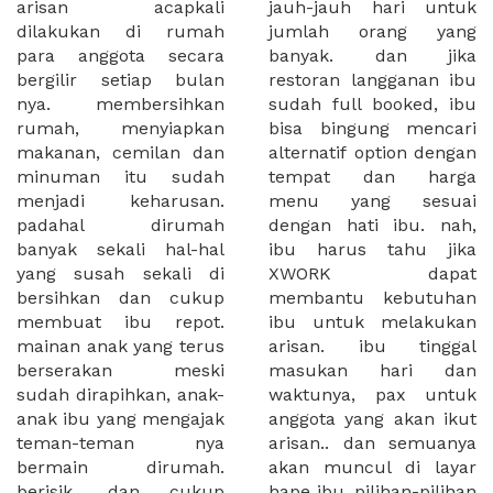
arisan acapkali
jauh-jauh hari untuk
dilakukan di rumah
jumlah orang yang
para anggota secara
banyak. dan jika
bergilir setiap bulan
restoran langganan ibu
nya. membersihkan
sudah full booked, ibu
rumah, menyiapkan
bisa bingung mencari
makanan, cemilan dan
alternatif option dengan
minuman itu sudah
tempat dan harga
menjadi keharusan.
menu yang sesuai
padahal dirumah
dengan hati ibu. nah,
banyak sekali hal-hal
ibu harus tahu jika
yang susah sekali di
XWORK dapat
bersihkan dan cukup
membantu kebutuhan
membuat ibu repot.
ibu untuk melakukan
mainan anak yang terus
arisan. ibu tinggal
berserakan meski
masukan hari dan
sudah dirapihkan, anak-
waktunya, pax untuk
anak ibu yang mengajak
anggota yang akan ikut
teman-teman nya
arisan.. dan semuanya
bermain dirumah.
akan muncul di layar
berisik, dan cukup
hape ibu. pilihan-pilihan