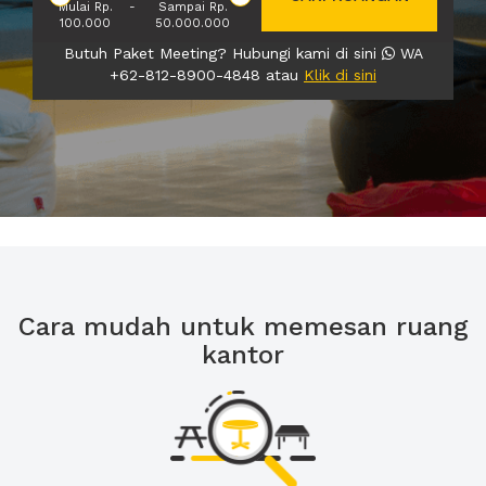
Mulai Rp.
-
Sampai Rp.
100.000
50.000.000
Butuh Paket Meeting? Hubungi kami di sini
WA
+62-812-8900-4848 atau
Klik di sini
Cara mudah untuk memesan ruang
kantor