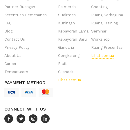
Partner Ruangan
Palmerah
Shooting
Ketentuan Pemesanan
Sudirman
Ruang Serbaguna
FAQ
Kuningan
Ruang Training
Blog
Kebayoran Lama
Seminar
Contact Us
Kebayoran Baru
Workshop
Privacy Policy
Gandaria
Ruang Presentasi
About Us
Cengkareng
Lihat semua
Career
Pluit
Tempat.com
Cilandak
Lihat semua
PAYMENT METHOD
CONNECT WITH US