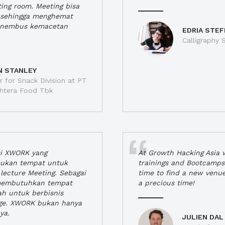
ting room. Meeting bisa
a, sehingga menghemat
enembus kemacetan
EDRIA STEF
Calligraphy S
N STANLEY
 for Snack Division at PT
jahtera Food Tbk
si XWORK yang
At Growth Hacking Asia w
ukan tempat untuk
trainings and Bootcamps
lecture Meeting. Sebagai
time to find a new venu
 membutuhkan tempat
a precious time!
h untuk berbisnis
ge. XWORK bukan hanya
ya.
JULIEN DAL