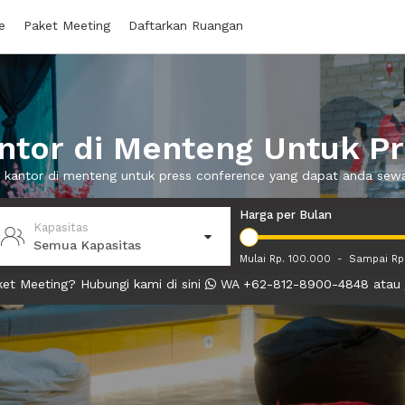
e
Paket Meeting
Daftarkan Ruangan
tor di Menteng Untuk P
g kantor di menteng untuk press conference yang dapat anda se
Harga per Bulan
Kapasitas
Semua Kapasitas
Mulai Rp. 100.000
-
Sampai Rp
et Meeting? Hubungi kami di sini
WA +62-812-8900-4848 atau