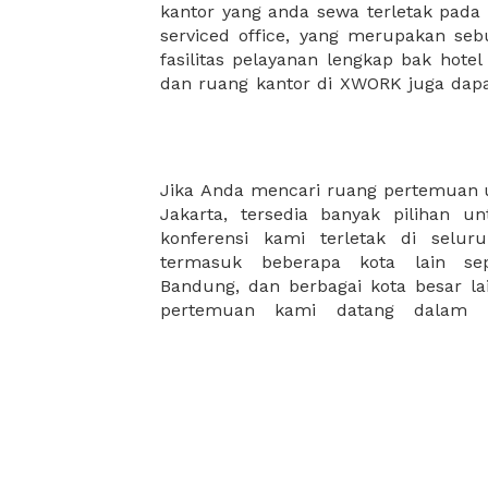
kantor yang anda sewa terletak pad
kantor Anda, semuanya akan dibuat
serviced office, yang merupakan seb
kantor terbaik Anda, dan juga sewa 
fasilitas pelayanan lengkap bak hotel
dan ruang kantor di XWORK juga da
Jika Anda mencari ruang pertemuan u
semuanya dilengkapi dengan fasilitas 
Jakarta, tersedia banyak pilihan 
ramah untuk tidak hanya menyamb
konferensi kami terletak di selur
kami memastikan anda akan melangs
termasuk beberapa kota lain sepe
Bandung, dan berbagai kota besar la
pertemuan kami datang dalam b