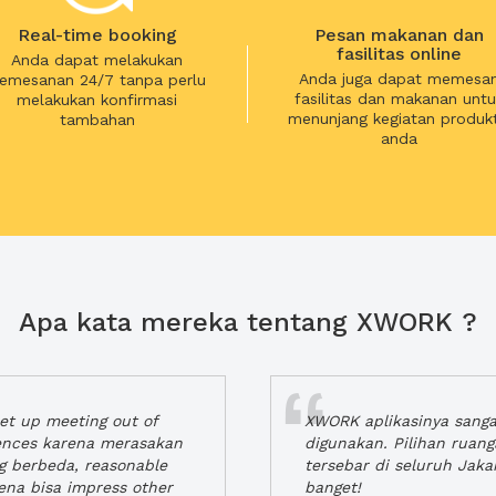
Real-time booking
Pesan makanan dan
fasilitas online
Anda dapat melakukan
Anda juga dapat memesa
emesanan 24/7 tanpa perlu
fasilitas dan makanan untu
melakukan konfirmasi
menunjang kegiatan produkt
tambahan
anda
Apa kata mereka tentang XWORK ?
t up meeting out of
XWORK aplikasinya sang
iences karena merasakan
digunakan. Pilihan ruan
ng berbeda, reasonable
tersebar di seluruh Jaka
rena bisa impress other
banget!