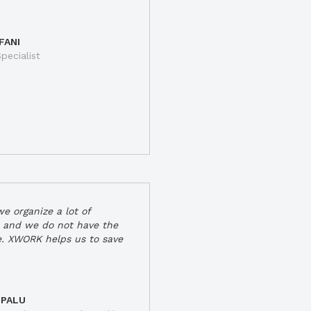
FANI
pecialist
e organize a lot of
 and we do not have the
e. XWORK helps us to save
 PALU