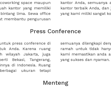
a coworking space maupun
 lebih mudah untuk sewa
uah kantor yang memiliki
kantor murah karena harga
 bintang lima. Sewa office
yang kami miliki sangat ko
pat membantu pengurusan
Press Conference
ntuk press conference di
profesional, dan staf yang
untuk Anda. Karena ruang
ut anda dan tamu anda.
uh wilayah Jakarta, juga
ungkan press conference
rti Bekasi, Tangerang,
yang sukses dan nyaman.
innya di Indonesia. Ruang
erbagai ukuran tetapi
Menteng