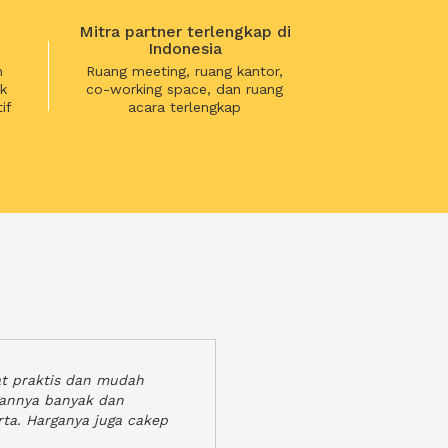
Mitra partner terlengkap di
Indonesia
n
Ruang meeting, ruang kantor,
k
co-working space, dan ruang
if
acara terlengkap
at praktis dan mudah
gannya banyak dan
rta. Harganya juga cakep