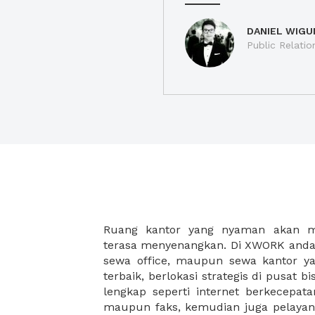
DANIEL WIGU
Public Relatio
Ruang kantor yang nyaman akan 
legalitas usaha baru Anda, seperti sur
terasa menyenangkan. Di XWORK anda 
Perusahaan, Surat Izin Usaha Per
sewa office, maupun sewa kantor yan
pendirian PT maupun akte pendiri
terbaik, berlokasi strategis di pusat bis
Sewa ruang kantor XWORK juga m
lengkap seperti internet berkecepata
kantor Anda, karena anda dapat memi
maupun faks, kemudian juga pelayan
sewa, kemudian Anda dapat survey