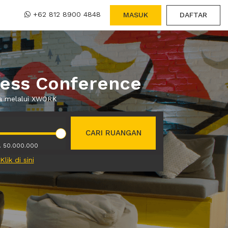
+62 812 8900 4848
MASUK
DAFTAR
ress Conference
wa melalui XWORK
CARI RUANGAN
. 50.000.000
Klik di sini