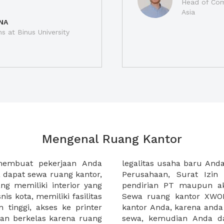
Head of Com
Asia
NA
ns at Binus University
Mengenal Ruang Kantor
membuat pekerjaan Anda
at domisili, Tanda Domisili
dapat sewa ruang kantor,
dagangan, dan atau akte
g memiliki interior yang
an CV untuk usaha Anda.
nis kota, memiliki fasilitas
empermudah proses sewa
n tinggi, akses ke printer
lih kantor yang akan anda
an berkelas karena ruang
 atau mengunjungi calon