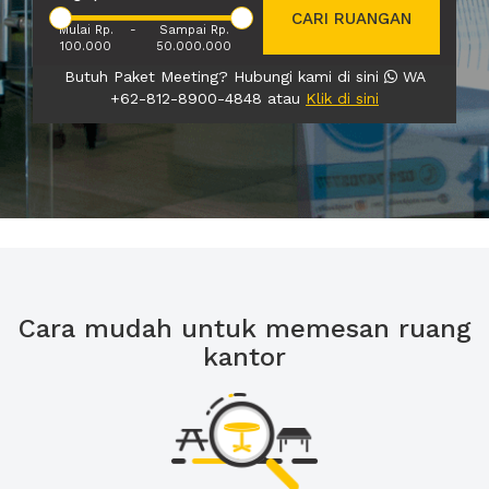
CARI RUANGAN
Mulai Rp.
-
Sampai Rp.
100.000
50.000.000
Butuh Paket Meeting? Hubungi kami di sini
WA
+62-812-8900-4848 atau
Klik di sini
Cara mudah untuk memesan ruang
kantor