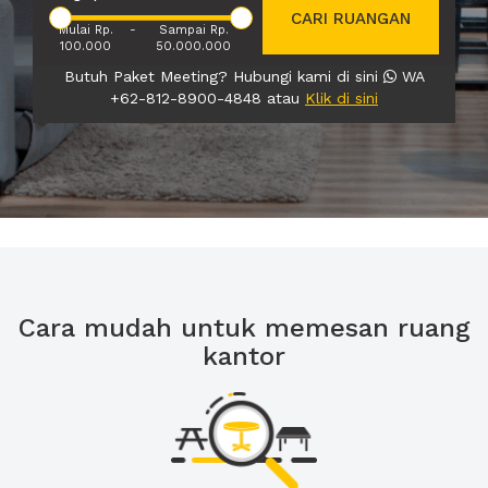
CARI RUANGAN
Mulai Rp.
-
Sampai Rp.
100.000
50.000.000
Butuh Paket Meeting? Hubungi kami di sini
WA
+62-812-8900-4848 atau
Klik di sini
Cara mudah untuk memesan ruang
kantor