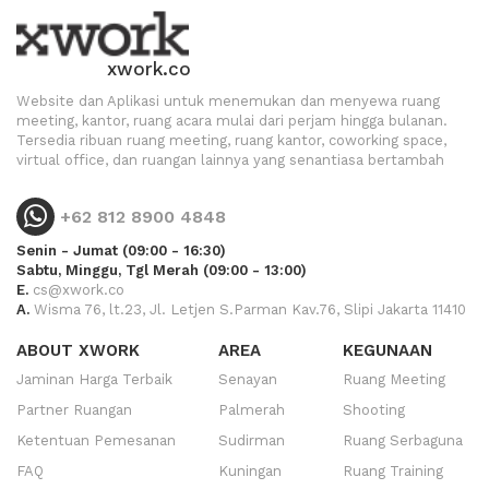
xwork.co
Website dan Aplikasi untuk menemukan dan menyewa ruang
meeting, kantor, ruang acara mulai dari perjam hingga bulanan.
Tersedia ribuan ruang meeting, ruang kantor, coworking space,
virtual office, dan ruangan lainnya yang senantiasa bertambah
+62 812 8900 4848
Senin - Jumat (09:00 - 16:30)
Sabtu, Minggu, Tgl Merah (09:00 - 13:00)
E.
cs@xwork.co
A.
Wisma 76, lt.23, Jl. Letjen S.Parman Kav.76, Slipi Jakarta 11410
ABOUT XWORK
AREA
KEGUNAAN
Jaminan Harga Terbaik
Senayan
Ruang Meeting
Partner Ruangan
Palmerah
Shooting
Ketentuan Pemesanan
Sudirman
Ruang Serbaguna
FAQ
Kuningan
Ruang Training