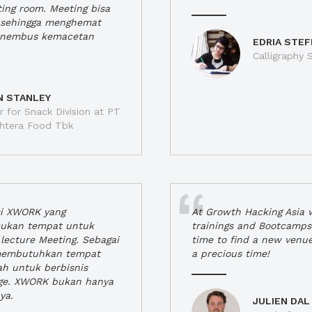
ting room. Meeting bisa
a, sehingga menghemat
enembus kemacetan
EDRIA STEF
Calligraphy S
N STANLEY
 for Snack Division at PT
jahtera Food Tbk
si XWORK yang
At Growth Hacking Asia w
ukan tempat untuk
trainings and Bootcamps
lecture Meeting. Sebagai
time to find a new venu
 membutuhkan tempat
a precious time!
h untuk berbisnis
ge. XWORK bukan hanya
ya.
JULIEN DAL