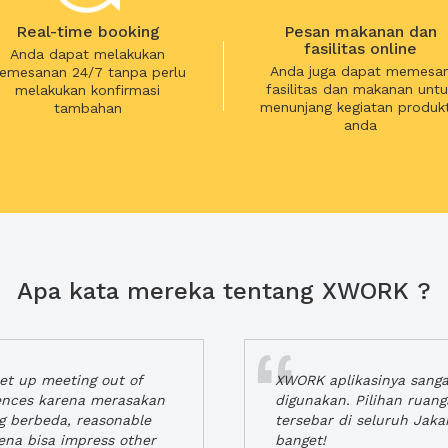
Real-time booking
Pesan makanan dan
fasilitas online
Anda dapat melakukan
Anda juga dapat memesa
emesanan 24/7 tanpa perlu
fasilitas dan makanan untu
melakukan konfirmasi
menunjang kegiatan produkt
tambahan
anda
Apa kata mereka tentang XWORK ?
t up meeting out of
XWORK aplikasinya sang
iences karena merasakan
digunakan. Pilihan ruan
ng berbeda, reasonable
tersebar di seluruh Jaka
rena bisa impress other
banget!