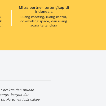
Mitra partner terlengkap di
Indonesia
n
Ruang meeting, ruang kantor,
k
co-working space, dan ruang
if
acara terlengkap
at praktis dan mudah
gannya banyak dan
rta. Harganya juga cakep