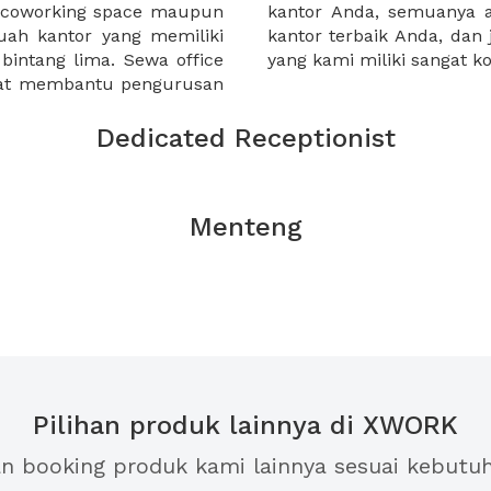
a coworking space maupun
 lebih mudah untuk sewa
uah kantor yang memiliki
kantor murah karena harga
 bintang lima. Sewa office
yang kami miliki sangat ko
pat membantu pengurusan
Dedicated Receptionist
Menteng
Pilihan produk lainnya di XWORK
an booking produk kami lainnya sesuai kebutu