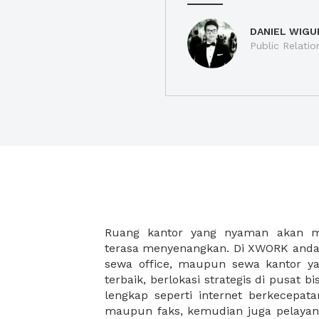
DANIEL WIGU
Public Relatio
Ruang kantor yang nyaman akan 
legalitas usaha baru Anda, seperti sur
terasa menyenangkan. Di XWORK anda 
Perusahaan, Surat Izin Usaha Per
sewa office, maupun sewa kantor yan
pendirian PT maupun akte pendiri
terbaik, berlokasi strategis di pusat bis
Sewa ruang kantor XWORK juga m
lengkap seperti internet berkecepata
kantor Anda, karena anda dapat memi
maupun faks, kemudian juga pelayan
sewa, kemudian Anda dapat survey