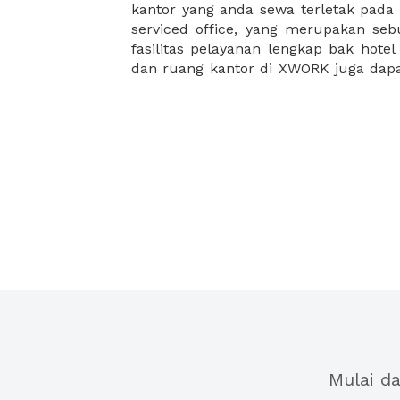
kantor yang anda sewa terletak pad
kantor Anda, semuanya akan dibuat
serviced office, yang merupakan seb
kantor terbaik Anda, dan juga sewa 
fasilitas pelayanan lengkap bak hotel
dan ruang kantor di XWORK juga da
Mulai d