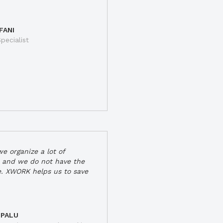
FANI
pecialist
e organize a lot of
 and we do not have the
e. XWORK helps us to save
 PALU