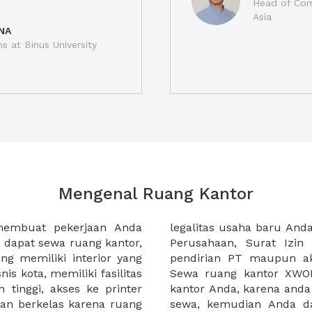
Head of Com
Asia
NA
ns at Binus University
Mengenal Ruang Kantor
membuat pekerjaan Anda
at domisili, Tanda Domisili
dapat sewa ruang kantor,
dagangan, dan atau akte
g memiliki interior yang
an CV untuk usaha Anda.
nis kota, memiliki fasilitas
empermudah proses sewa
n tinggi, akses ke printer
lih kantor yang akan anda
an berkelas karena ruang
 atau mengunjungi calon