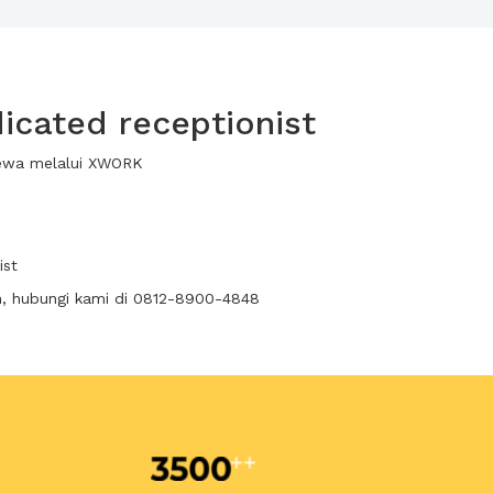
cated receptionist
sewa melalui XWORK
ist
n, hubungi kami di 0812-8900-4848