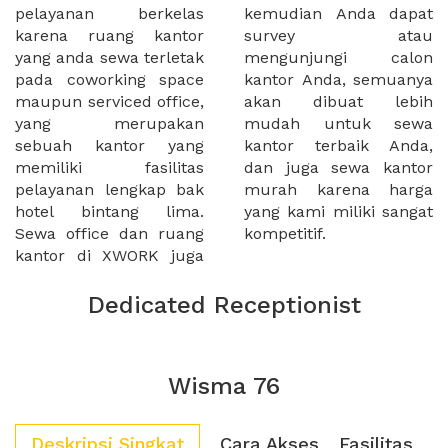
pelayanan berkelas
kemudian Anda dapat
karena ruang kantor
survey atau
yang anda sewa terletak
mengunjungi calon
pada coworking space
kantor Anda, semuanya
maupun serviced office,
akan dibuat lebih
yang merupakan
mudah untuk sewa
sebuah kantor yang
kantor terbaik Anda,
memiliki fasilitas
dan juga sewa kantor
pelayanan lengkap bak
murah karena harga
hotel bintang lima.
yang kami miliki sangat
Sewa office dan ruang
kompetitif.
kantor di XWORK juga
Dedicated Receptionist
Wisma 76
Deskripsi Singkat
Cara Akses
Fasilitas