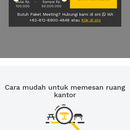
Mulai Rp.
-
Sampai Rp.
100.000
50.000.000
Butuh Paket Meeting? Hubungi kami di sini
WA
+62-812-8900-4848 atau
Klik di sini
Cara mudah untuk memesan ruang
kantor