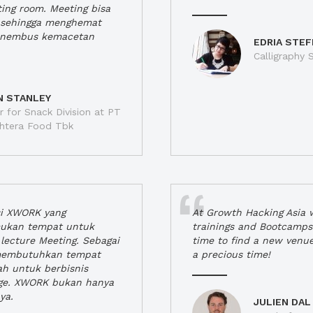
ting room. Meeting bisa
a, sehingga menghemat
enembus kemacetan
EDRIA STEF
Calligraphy S
N STANLEY
 for Snack Division at PT
jahtera Food Tbk
si XWORK yang
At Growth Hacking Asia w
ukan tempat untuk
trainings and Bootcamps
lecture Meeting. Sebagai
time to find a new venu
 membutuhkan tempat
a precious time!
h untuk berbisnis
ge. XWORK bukan hanya
ya.
JULIEN DAL