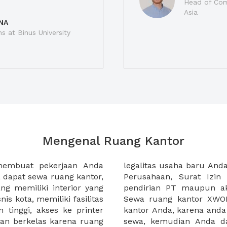
Head of Com
Asia
NA
ns at Binus University
Mengenal Ruang Kantor
membuat pekerjaan Anda
at domisili, Tanda Domisili
dapat sewa ruang kantor,
dagangan, dan atau akte
g memiliki interior yang
an CV untuk usaha Anda.
nis kota, memiliki fasilitas
empermudah proses sewa
n tinggi, akses ke printer
lih kantor yang akan anda
an berkelas karena ruang
 atau mengunjungi calon