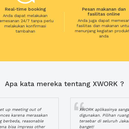
Real-time booking
Pesan makanan dan
fasilitas online
Anda dapat melakukan
Anda juga dapat memesa
emesanan 24/7 tanpa perlu
fasilitas dan makanan untu
melakukan konfirmasi
menunjang kegiatan produkt
tambahan
anda
Apa kata mereka tentang XWORK ?
t up meeting out of
XWORK aplikasinya sang
iences karena merasakan
digunakan. Pilihan ruan
ng berbeda, reasonable
tersebar di seluruh Jaka
rena bisa impress other
banget!