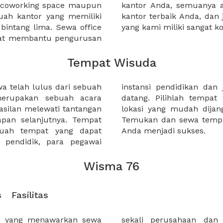
a coworking space maupun
 lebih mudah untuk sewa
uah kantor yang memiliki
kantor murah karena harga
 bintang lima. Sewa office
yang kami miliki sangat ko
pat membantu pengurusan
Tempat Wisuda
 telah lulus dari sebuah
arga wisudawan yang akan
merupakan sebuah acara
 strategis, dan memiliki
silan melewati tantangan
emiliki katering terbaik.
apan selanjutnya. Tempat
i XWORK dan buat wisuda
buah tempat yang dapat
Anda menjadi sukses.
pendidik, para pegawai
Wisma 76
s
Fasilitas
g yang menawarkan sewa
yang akan meningkatkan