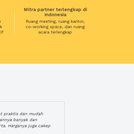
Mitra partner terlengkap di
Indonesia
n
Ruang meeting, ruang kantor,
k
co-working space, dan ruang
if
acara terlengkap
at praktis dan mudah
gannya banyak dan
rta. Harganya juga cakep