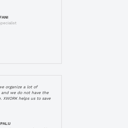
FANI
pecialist
e organize a lot of
 and we do not have the
e. XWORK helps us to save
 PALU