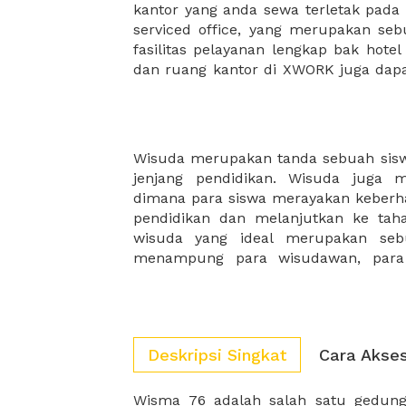
kantor yang anda sewa terletak pad
kantor Anda, semuanya akan dibuat
serviced office, yang merupakan seb
kantor terbaik Anda, dan juga sewa 
fasilitas pelayanan lengkap bak hotel
dan ruang kantor di XWORK juga da
Wisuda merupakan tanda sebuah siswa
instansi pendidikan dan juga kelu
jenjang pendidikan. Wisuda juga 
datang. Pilihlah tempat wisuda yang
dimana para siswa merayakan keberha
lokasi yang mudah dijangkau, serta m
pendidikan dan melanjutkan ke tah
Temukan dan sewa tempat wisuda d
wisuda yang ideal merupakan se
menampung para wisudawan, para 
Deskripsi Singkat
Cara Akse
Wisma 76 adalah salah satu gedun
sekali perusahaan dan start up 