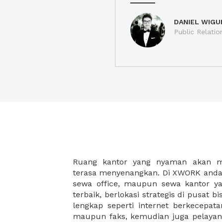
DANIEL WIGU
Public Relatio
Ruang kantor yang nyaman akan 
legalitas usaha baru Anda, seperti sur
terasa menyenangkan. Di XWORK anda 
Perusahaan, Surat Izin Usaha Per
sewa office, maupun sewa kantor yan
pendirian PT maupun akte pendiri
terbaik, berlokasi strategis di pusat bis
Sewa ruang kantor XWORK juga m
lengkap seperti internet berkecepata
kantor Anda, karena anda dapat memi
maupun faks, kemudian juga pelayan
sewa, kemudian Anda dapat survey